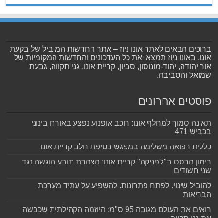
ברוכים הבאים לאתר אונו ניוז – אתר החדשות המוביל של בקעת
אונו. באונו ניוז תמצאו את כל העדכונים והחדשות המקומיות של
אור יהודה, יהוד-מונוסון, סביון, קריית אונו, גני תקווה, גבעת
שמואל והסביבה.
פוסטים אחרונים
תאונה סמוך למחלף אונו: רוכב אופנוע נפצע באורח בינוני
בכביש 471
כללית רפואה משלימה במפגש בטיפת חלב קריית אונו
רימון הרסס ב"ג'פניקה" קריית אונו: הצהרת תובע הוגשה נגד
שני חשודים
להוביל שינוי. לפתח פתרונות. להשפיע על עתיד מערכת
הבריאות
רואים את העולם מגובה 95 ס"מ: היוזמה הקהילתית שכבשה