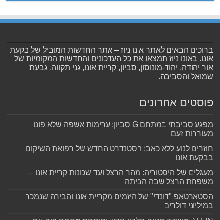
ברוכים הבאים לאתר אונו ניוז – אתר החדשות המוביל של בקעת
אונו. באונו ניוז תמצאו את כל העדכונים והחדשות המקומיות של
אור יהודה, יהוד-מונוסון, סביון, קריית אונו, גני תקווה, גבעת
שמואל והסביבה.
פוסטים אחרונים
מפגע סביבתי במתחם G סביון: ערימות אשפה שלא פונו
מעוררות זעם
חוזרים לנוע ללא כאב: הסטנדרט החדש של רפואת השיקום
בבקעת אונו
מעגלים של היסטוריה: מהר הרצל ועד שכונות קריית אונו –
משפחת הרצל שבה הביתה
הסטארטאפ "דונדי" של היזמים מקריית אונו והבירה שנמכר
במיליוני דולרים