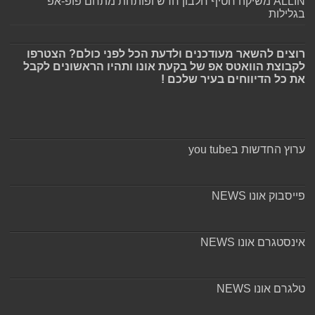
ALLIN משיקה חטיף חלבון חדש ופותחת מתחם פופ-אפ
בגלילות
רוצים להשאר מעודכנים ולדעת הכל לפני כולם? הצטרפו
לקבוצת הוואטס אפ של בקעת אונו ותהיו הראשונים לקבל
את כל הדיווחים בעיר שלכם !
ערוץ החדשות בyou tube
פייסבוק אונו NEWS
אינסטגרם אונו NEWS
טלגרם אונו NEWS