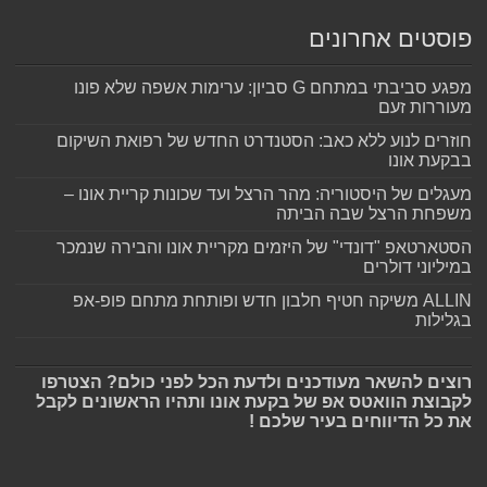
פוסטים אחרונים
מפגע סביבתי במתחם G סביון: ערימות אשפה שלא פונו
מעוררות זעם
חוזרים לנוע ללא כאב: הסטנדרט החדש של רפואת השיקום
בבקעת אונו
מעגלים של היסטוריה: מהר הרצל ועד שכונות קריית אונו –
משפחת הרצל שבה הביתה
הסטארטאפ "דונדי" של היזמים מקריית אונו והבירה שנמכר
במיליוני דולרים
ALLIN משיקה חטיף חלבון חדש ופותחת מתחם פופ-אפ
בגלילות
רוצים להשאר מעודכנים ולדעת הכל לפני כולם? הצטרפו
לקבוצת הוואטס אפ של בקעת אונו ותהיו הראשונים לקבל
את כל הדיווחים בעיר שלכם !