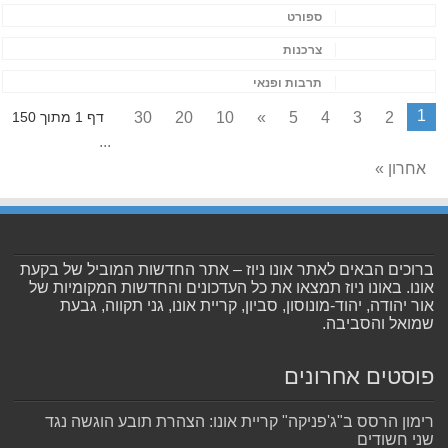
ספורט
צרכנות
תרבות ופנאי
1
30
20
10
»
5
4
3
2
דף 1 מתוך 150
...
אחרון »
ברוכים הבאים לאתר אונו ניוז – אתר החדשות המוביל של בקעת
אונו. באונו ניוז תמצאו את כל העדכונים והחדשות המקומיות של
אור יהודה, יהוד-מונוסון, סביון, קריית אונו, גני תקווה, גבעת
שמואל והסביבה.
פוסטים אחרונים
רימון הרסס ב"ג'פניקה" קריית אונו: הצהרת תובע הוגשה נגד
שני חשודים