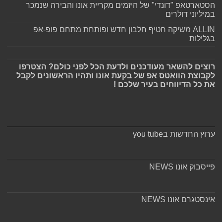
הסטארטאפ "דונדי" של היזמים מקריית אונו והבירה שנמכר
במיליוני דולרים
ALLIN משיקה חטיף חלבון חדש ופותחת מתחם פופ-אפ
בגלילות
רוצים להשאר מעודכנים ולדעת הכל לפני כולם? הצטרפו
לקבוצת הוואטס אפ של בקעת אונו ותהיו הראשונים לקבל
את כל הדיווחים בעיר שלכם !
ערוץ החדשות בyou tube
פייסבוק אונו NEWS
אינסטגרם אונו NEWS