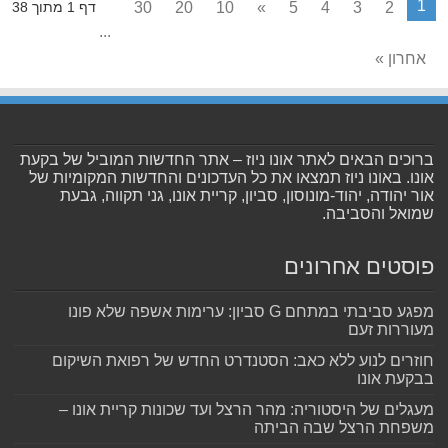
1
30
20
10
»
5
4
3
2
דף 1 מתוך 38
...
אחרון »
ברוכים הבאים לאתר אונו ניוז – אתר החדשות המוביל של בקעת
אונו. באונו ניוז תמצאו את כל העדכונים והחדשות המקומיות של
אור יהודה, יהוד-מונוסון, סביון, קריית אונו, גני תקווה, גבעת
שמואל והסביבה.
פוסטים אחרונים
מפגע סביבתי במתחם G סביון: ערימות אשפה שלא פונו
מעוררות זעם
חוזרים לנוע ללא כאב: הסטנדרט החדש של רפואת השיקום
בבקעת אונו
מעגלים של היסטוריה: מהר הרצל ועד שכונות קריית אונו –
משפחת הרצל שבה הביתה