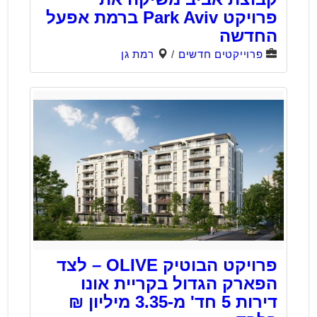
פרויקט Park Aviv ברמת אפעל
החדשה
פרוייקטים חדשים
/
רמת גן
פרויקט הבוטיק OLIVE – לצד
הפארק הגדול בקריית אונו
דירות 5 חד' מ-3.35 מיליון ₪