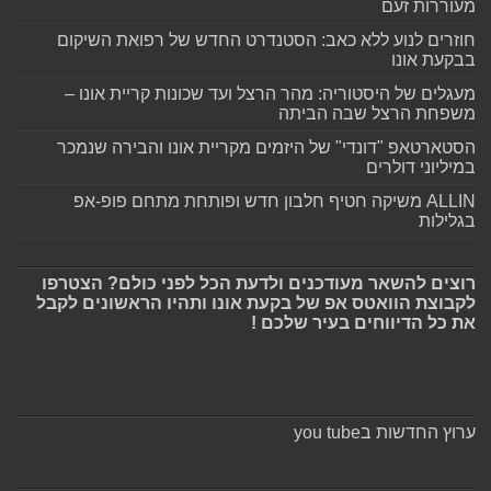
מעוררות זעם
חוזרים לנוע ללא כאב: הסטנדרט החדש של רפואת השיקום
בבקעת אונו
מעגלים של היסטוריה: מהר הרצל ועד שכונות קריית אונו –
משפחת הרצל שבה הביתה
הסטארטאפ "דונדי" של היזמים מקריית אונו והבירה שנמכר
במיליוני דולרים
ALLIN משיקה חטיף חלבון חדש ופותחת מתחם פופ-אפ
בגלילות
רוצים להשאר מעודכנים ולדעת הכל לפני כולם? הצטרפו
לקבוצת הוואטס אפ של בקעת אונו ותהיו הראשונים לקבל
את כל הדיווחים בעיר שלכם !
ערוץ החדשות בyou tube