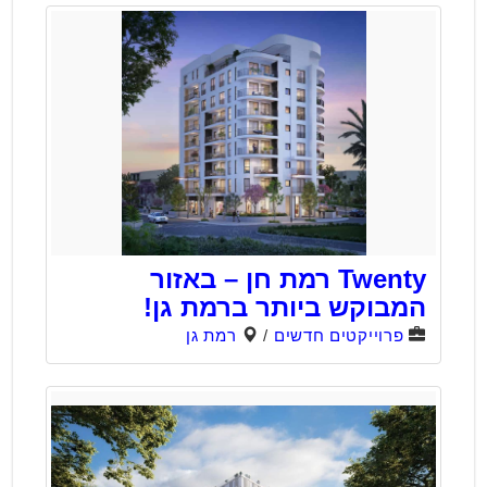
Twenty רמת חן – באזור
המבוקש ביותר ברמת גן!
פרוייקטים חדשים
/
רמת גן