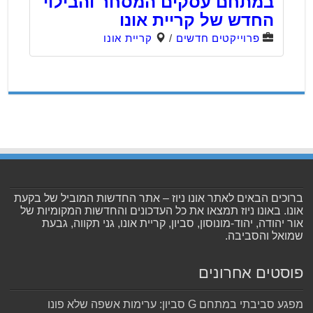
במתחם עסקים המסחר והבילוי
החדש של קריית אונו
פרוייקטים חדשים
/
קריית אונו
ברוכים הבאים לאתר אונו ניוז – אתר החדשות המוביל של בקעת
אונו. באונו ניוז תמצאו את כל העדכונים והחדשות המקומיות של
אור יהודה, יהוד-מונוסון, סביון, קריית אונו, גני תקווה, גבעת
שמואל והסביבה.
פוסטים אחרונים
מפגע סביבתי במתחם G סביון: ערימות אשפה שלא פונו