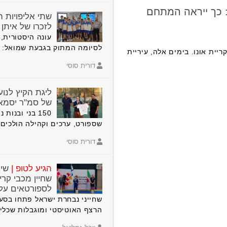
: כך ייראה המתחם
שתי אליפויות ה
לזכרו של איתן 
עונה היסטורית,
לסיומה המתוק בגבעת שמואל: ש
ית אונו. בימים אלה, עיריית
דורית סוסי
ליגת הקיץ לנוע
של סמ"ר יסמאו 
150 בני ובנו
שספורט, ערכים וקהילה הולכים 
דורית סוסי
הגיע לטופ |
שיא
שחיין מכבי קרי
לספורטאים על
שחייני נבחרת ישראל פתחו בסע
הרצף האוטיסטי ומוגבלות שכל