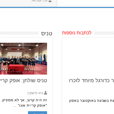
יובל גמליאל
לכתבות נוספות
טניס
כדורגל מיוחד לזכרו
טניס שולחן: אופק קריי
גיא פישקין
זה היה קרוב, אך לא מספיק. 
 בנופלו. הוא נרצח בשבעה באוקטובר באסון
"אופק קריית אונו" …