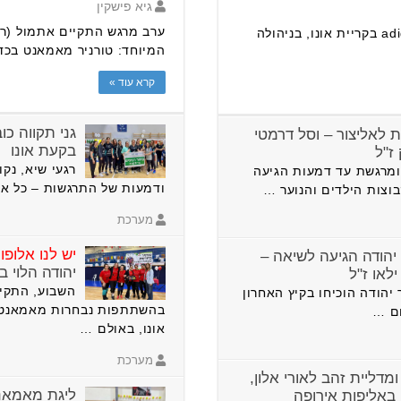
גיא פישקין
ערב מרגש התקיים אתמול (רא
משלחת של 47 רקדניות מסטודיו adidance בקריית אונו, בניהולה
המיוחד: טורניר מאמאנט בכד
קרא עוד »
גני תקווה כ
ת לאליצור – וסל דרמטי
בקעת אונו
ז"ל
רגעי שיא, נקו
ומרגשת עד דמעות הגיעה
ודמעות של התרגשות – כל אל
וצות הילדים והנוער …
מערכת
יש לנו אלופו
 יהודה הגיעה לשיאה –
יהודה הלוי ב
לאו ז"ל
השבוע, התקיי
ור יהודה הוכיחו בקיץ האחרון
בהשתתפות נבחרות מאמאנט מי
ום …
אונו, באולם …
מערכת
מדליית זהב לאורי אלון,
ליגת מאמאנט
, באליפות אירופה