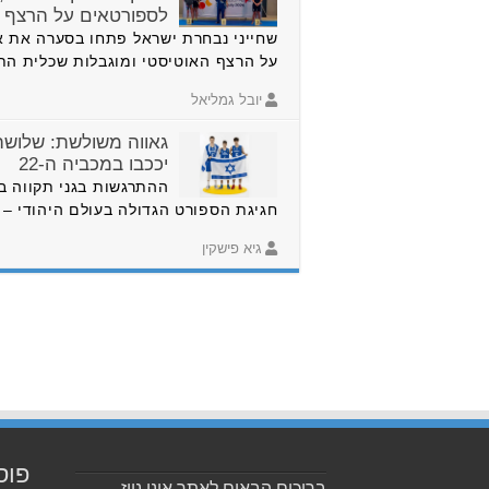
לספורטאים על הרצף
שחייני נבחרת ישראל פתחו בסערה את א
על הרצף האוטיסטי ומוגבלות שכלית ה
יובל גמליאל
גאווה משולשת: שלושה 
יככבו במכביה ה-22
ההתרגשות בגני תקווה ב
חגיגת הספורט הגדולה בעולם היהודי – המכב
גיא פישקין
פוס
ברוכים הבאים לאתר אונו ניוז –