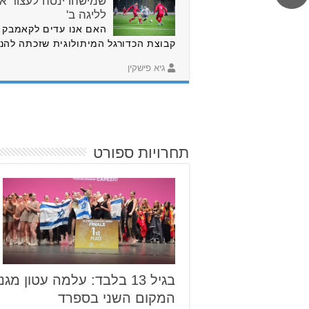
שמישהו ינסה לעצור או
לליגה ב'
האם אנו עדים לקאמבק ש
קבוצת הכדורגל המיתולוגית שזכתה להנ
גיא פישקין
תחרויות ספורט
בגיל 13 בלבד: עלמה עטון 
המקום השני בספרד