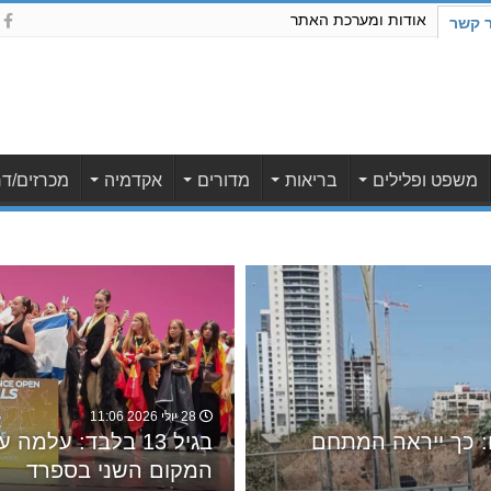
אודות ומערכת האתר
ר קשר
משפט ופלילים
בריאות
מדורים
אקדמיה
מכרזים/דר
28 יולי 2026 11:06
ו: כך ייראה המתחם
בגיל 13 בלבד: עלמ
המקום השני בספרד