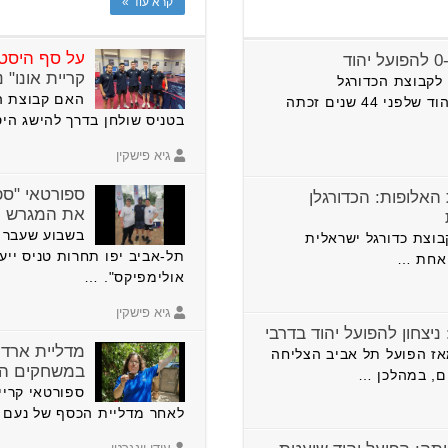
קרא עוד »
על סף היסטו
קריית אונו"
לקבוצת הכדורגל
האם קבוצת הג
המיתולוגית של הפועל יהוד שלפני 44 שנים זכתה
בטניס שולחן בדרך להישג היס
גיא פישקין
ספורטאי "ספ
 האלופות: הכדורגלן
את המגרש
בשבוע שעבר ה
וצת כדורגל ישראלית
תל-אביב יפו תחרות טניס ייע
אולימפיקס". …
גיא פישקין
יצחון להפועל יהוד בדרבי
מדליית ארד ל
ז הפועל תל אביב הצליחה
במשחקים האי
ספורטאי קריי
לאחר מדליית הכסף של נעם ב