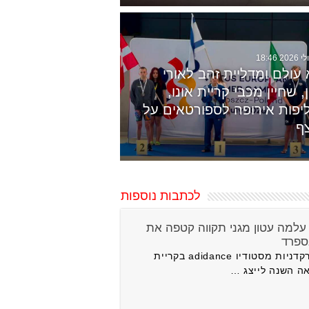
עולם ומדליית זהב לאורי
, שחיין מכבי קריית אונו,
יפות אירופה לספורטאים על
ף
לכתבות נוספות
בלבד: עלמה עטון מגני תקווה קטפה את
ספרד
משלחת של 47 רקדניות מסטודיו adidance בקריית
אה השנה לייצג …