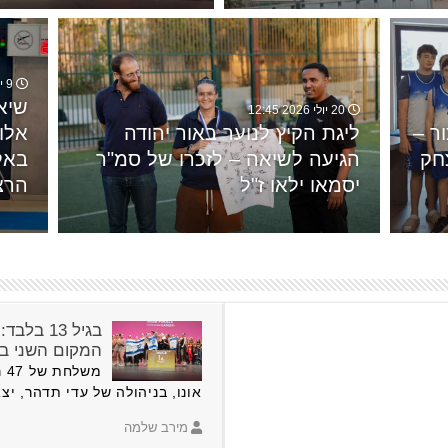
9 יולי 2026 18:46
שיא 
20 יולי 2026 12:45
ר –
ליגת הקיץ לנוער באור יהודה
אלון
צחק
הגיעה לשיאה – לזכרו של סמ"ר
באל
יסמאו ילאו ז"ל
הרצ
בגיל 13 
המקום השני ב
אונו, בניהולה של עדי תדהר, יצ
מירב שלמה