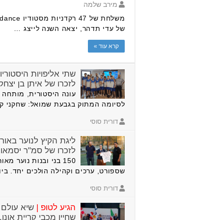
מירב שלמה
של עדי תדהר, יצאה השנה לייצג …
קרא עוד »
שתי אליפויות היסטוריו
לזכרו של איתן בן יצחק 
עונה היסטורית, מותחה 
לסיומה המתוק בגבעת שמואל: שחקני קב
דורית סוסי
ליגת הקיץ לנוער באור
לזכרו של סמ"ר יסמאו י
150 בני ובנות נוער מא
שספורט, ערכים וקהילה הולכים יחד. בי
דורית סוסי
הגיע לטופ |
שיא עולם ו
שחיין מכבי קריית אונו