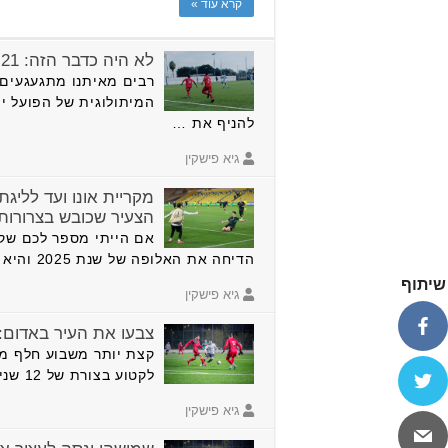
קרא עוד »
לא היה כדבר הזה: 0-21 להפועל יהוד
רבים מאיתנו מתגעגעים 
להניף את …
גיא פישקין
מקריית אונו ועד לליגת
הצעיר שכובש בצרורות
אם הייתי מספר לכם שקב
הדיחה את האלופה של שנת 2025 והיא אחת …
שיתוף
גיא פישקין
צבעו את העיר באדום: נ
קצת יותר משבוע חלף מא
לקטוע בצורת של 12 שנים, במהלכן …
גיא פישקין