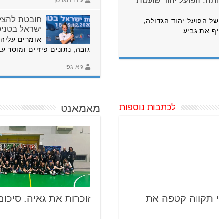
תה: הפועל יהוד שועטת
עידו וינגרטן
חובטת להצל
ל הפועל יהוד הגדולה,
ישראל בטני
יף את גביע …
אומרים עליה 
גובה, נתונים פיזיים ומוסר ע
גיא גפן
לכתבות נוספות
מאמאנט
מגני תקווה קטפה את
זוכרות את גאיה: סיכום