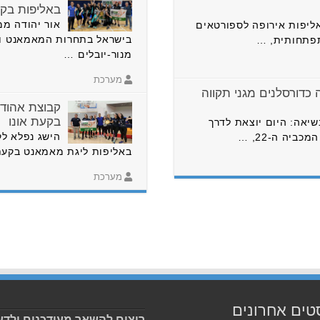
באליפות בקע
אור יהודה ממ
ליפות אירופה לספורטאים
בישראל בתחרות המאמאנט וא
תפתחותית, …
מנור-יובלים …
מערכת
כדורסלנים מגני תקווה
קבוצת אהוד 
בקעת אונו
שיאה: היום יוצאת לדרך
הישג נפלא לק
יה ה-22, …
באליפות ליגת מאמאנט בקעת
מערכת
טים אחרונים
רוצים להשאר מעודכנים ולדע