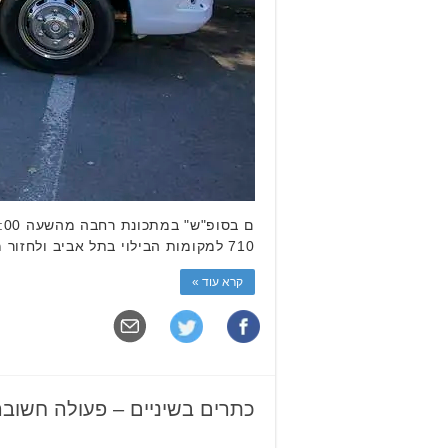
710 למקומות הבילוי בתל אביב ולחזור מהם באמצעות שירות "נעים בסופ"ש". ביום שבת הקו יפעל כרגיל מהשעה 9:30 …
קרא עוד »
כתרים בשיניים – פעולה חשוב