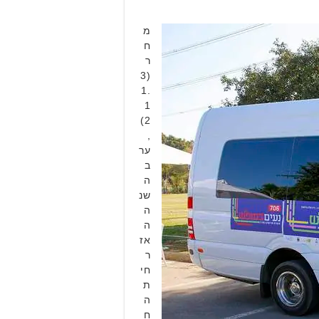
מ
ח
ר
(3
1.
1
2)
,
ער
ב
ה
שנ
ה
ה
אז
ר
חי
ת
ה
ח