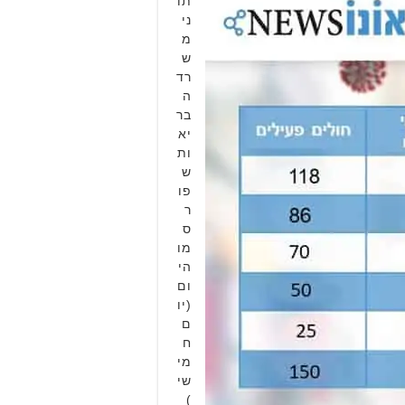
תו
ני
מ
ש
רד
ה
בר
יא
ות
ש
פו
ר
ס
מו
הי
ום
(יו
ם
ח
מי
שי
)