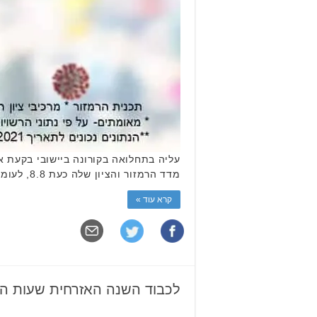
מדד הרמזור והציון שלה כעת 8.8, לעומת 5.7 ביום ראשון. גבעת שמואל ואור יהודה הכפילו את כמות …
קרא עוד »
לכבוד השנה האזרחית שעות הפ