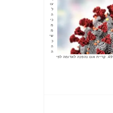
עו
ל
ה
כי
מ
מ
שי
כ
ה
ה
עליה בתחלואה בקורונה ביישובי בקעת אונו. מספר החולים הפעילים ביום ראשון עמד על 220 והיום עומד על 499. קריית אונו נהפכה לאדומה לפי