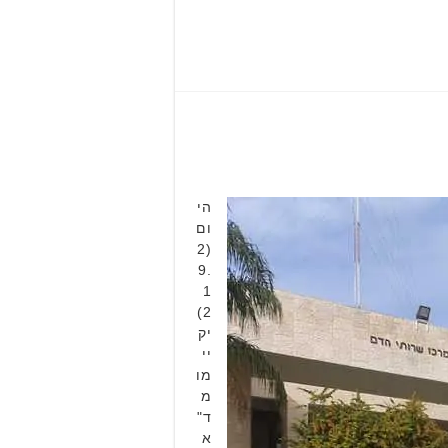
הי
ום
(2
9.
1
2)
יק
יי
מו
מ
ד"
א