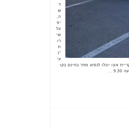
ד
ש
ה,
יפ
על
שי
רו
ת
"נ
עי
עה 17:00 ועד השעה 5:00 לפנות בוקר ביום שבת, במקום עד 02:00. תושבי קריית אונו יוכלו לנסוע מחר בחינם בקו