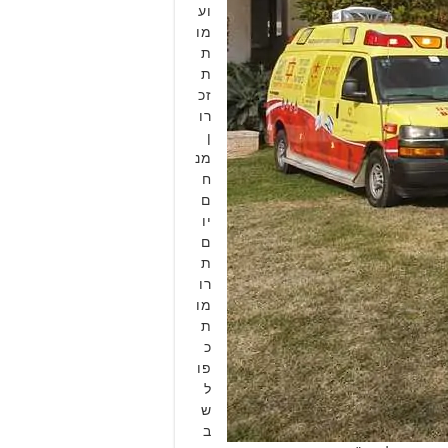
וע
מו
ת
ת
זכ
רו
ן
מנ
ח
ם
יו
ם
ת
רו
מו
ת
כ
פו
ל
ש
ב