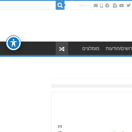
ושים/הודעות
מומלצים
מנ