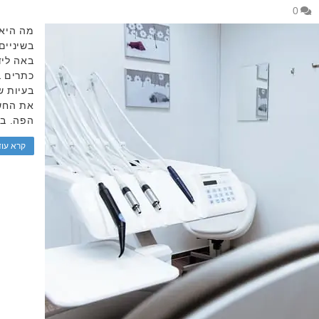
0
מה היא
בשיניים
באה ליד
כתרים ב
בעיות ש
את החשי
הפה. ב
קרא עוד