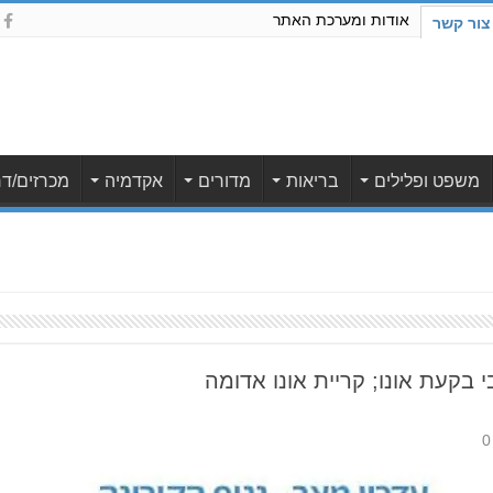
אודות ומערכת האתר
צור קשר
משפט ופלילים
בריאות
מדורים
אקדמיה
מכרזים/דר
 בקעת אונו; קריית אונו אדומה
0