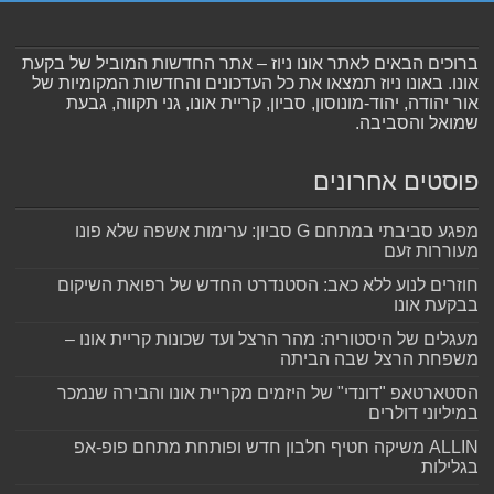
ברוכים הבאים לאתר אונו ניוז – אתר החדשות המוביל של בקעת
אונו. באונו ניוז תמצאו את כל העדכונים והחדשות המקומיות של
אור יהודה, יהוד-מונוסון, סביון, קריית אונו, גני תקווה, גבעת
שמואל והסביבה.
פוסטים אחרונים
מפגע סביבתי במתחם G סביון: ערימות אשפה שלא פונו
מעוררות זעם
חוזרים לנוע ללא כאב: הסטנדרט החדש של רפואת השיקום
בבקעת אונו
מעגלים של היסטוריה: מהר הרצל ועד שכונות קריית אונו –
משפחת הרצל שבה הביתה
הסטארטאפ "דונדי" של היזמים מקריית אונו והבירה שנמכר
במיליוני דולרים
ALLIN משיקה חטיף חלבון חדש ופותחת מתחם פופ-אפ
בגלילות