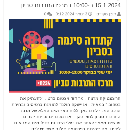
15.1.2024 ב-10:00 במרכז התרבות סביון
תוכן מקודם
3 ינואר 2024 9:12
0
הרומנטיקה מרצה : מר דוד ויצטום סרט : "להעתיק את
בטהובן" במאית : אניישקה הולנד להזמנת כרטיסים ובחירת
הרכב המנוי לחצו כאן ללוח האירועים המלא של מרכז
התרבות סביון לחצו כאן אנו מכבדים זכויות יוצרים
ועושים מאמץ לאתר את בעלי הזכויות בצילומים המגיעים
לידינו .אם זיהיתם בפרסומנו צילום אשר יש לכם …