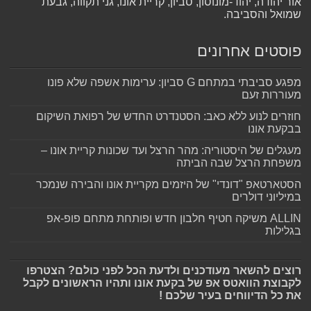
אור יהודה, יהוד-מונוסון, סביון, קריית אונו, גני תקווה, גבעת
שמואל והסביבה.
פוסטים אחרונים
מפגע סביבתי במתחם G סביון: ערימות אשפה שלא פונו
מעוררות זעם
חוזרים לנוע ללא כאב: הסטנדרט החדש של רפואת השיקום
בבקעת אונו
מעגלים של היסטוריה: מהר הרצל ועד שכונות קריית אונו –
משפחת הרצל שבה הביתה
הסטארטאפ "דונדי" של היזמים מקריית אונו והבירה שנמכר
במיליוני דולרים
ALLIN משיקה חטיף חלבון חדש ופותחת מתחם פופ-אפ
בגלילות
רוצים להשאר מעודכנים ולדעת הכל לפני כולם? הצטרפו
לקבוצת הוואטס אפ של בקעת אונו ותהיו הראשונים לקבל
את כל הדיווחים בעיר שלכם !