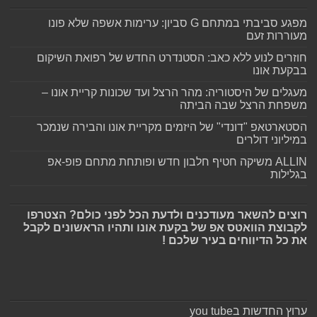
מפגע סביבתי במתחם G סביון: ערימות אשפה שלא פונו
מעוררות זעם
חוזרים לנוע ללא כאב: הסטנדרט החדש של רפואת השיקום
בבקעת אונו
מעגלים של היסטוריה: מהר הרצל ועד שכונות קריית אונו –
משפחת הרצל שבה הביתה
הסטארטאפ "דונדי" של היזמים מקריית אונו והבירה שנמכר
במיליוני דולרים
ALLIN משיקה חטיף חלבון חדש ופותחת מתחם פופ-אפ
בגלילות
רוצים להשאר מעודכנים ולדעת הכל לפני כולם? הצטרפו
לקבוצת הוואטס אפ של בקעת אונו ותהיו הראשונים לקבל
את כל הדיווחים בעיר שלכם !
ערוץ החדשות בyou tube