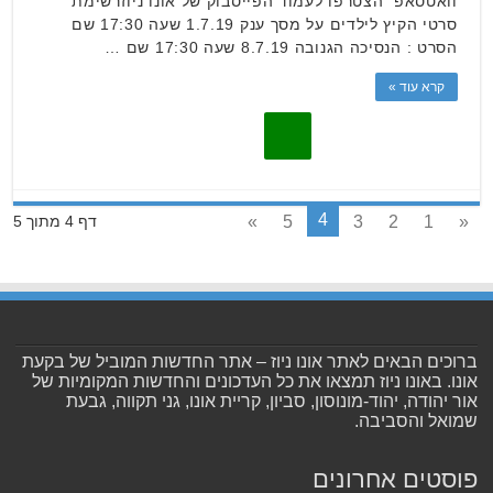
וואטסאפ הצטרפו לעמוד הפייסבוק של אונו ניוזרשימת
סרטי הקיץ לילדים על מסך ענק 1.7.19 שעה 17:30 שם
הסרט : הנסיכה הגנובה 8.7.19 שעה 17:30 שם …
קרא עוד »
4
»
5
3
2
1
«
דף 4 מתוך 5
ברוכים הבאים לאתר אונו ניוז – אתר החדשות המוביל של בקעת
אונו. באונו ניוז תמצאו את כל העדכונים והחדשות המקומיות של
אור יהודה, יהוד-מונוסון, סביון, קריית אונו, גני תקווה, גבעת
שמואל והסביבה.
פוסטים אחרונים