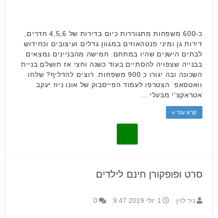
כ-600 משפחות מתגוררות כיום בדירות של 4,5,6 חדרים,
דירות גן ומיני פנטהאוזים במגוון גדלים ועיצובים וכחידוש
לבתים הישנים שהיו במתחם. חמישה מהבניינים נמצאים
בבנייה שצפויה להסתיים בעוד כשנה וחצי אז תושלם בניית
השכונה ובה יגורו כ 900 משפחות. רוצים להדליף? שלחו
וואטסאפ הצטרפו לעמוד הפייסבוק של אונו ניוז יעקב
אטראקצ'י מבעלי …
קרא עוד »
סרט ופופקורן חינם לילדים
ניר לוין
1 יולי 2019 9:47
0