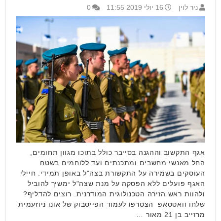
ניר לוין
16 יולי 2019 11:55
0
אגף התקשוב וההגנה בסייבר כולל בתוכו מגוון תחומים,
החל מאנשי מחשבים ומתכנתים ועד ללוחמים בשטח
העוסקים בשמירה על התקשורת בצה"ל באופן תמידי. חיילי
האגף פועלים ללא הפסקה על מנת שצה"ל ימשיך להוביל
ולהוות ראש הזירה הטכנולוגית המודרנית. רוצים להדליף?
שלחו וואטסאפ הצטרפו לעמוד הפייסבוק של אונו ניוזעמית
מרזייב בן 21 מאור …