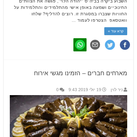
השבוע ביקרה בביה"ס "יהודה הלוי", פגשה את הצוותים
החינוכיים ושמעה באופן אישי מהתלמידים והתלמידות על
החוויות שצברו במסגרת זו. רוצים להדליף? שלחו
וואטסאפ הצטרפו לעמוד …
קרא עוד »
מארחים חברים – הזמינו מגשי אירוח
ניר לוין
19 יולי 2019 9:43
0