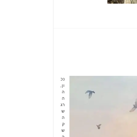
נכ
ון,
ה
ה
רג
ש
ה
ק
ש
ה