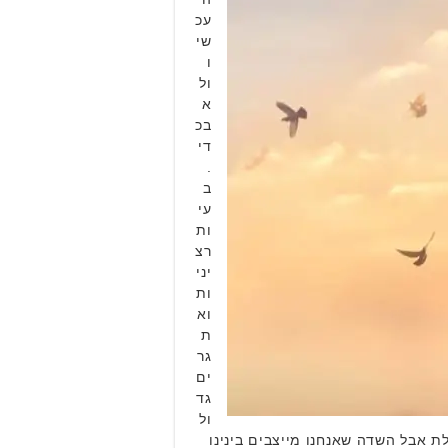
עכ
שי
ו
ול
א
בכ
די
.
ב
עי
ות
רצ
יני
ות
וא
ת
גר
ים
גד
ול
 אבל השדה שאנחנו מייצבים בינינו