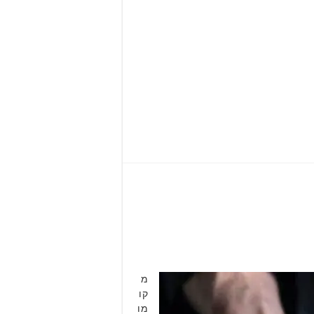
מ
קו
מו