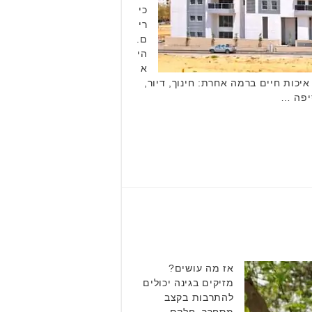
כי
רי
ם.
הי
א
כות חיים ברמה אחרת: חינוך, דיור,
סיפה …
אז מה עושים?
מזיקים בגינה יכולים
להתרבות בקצב
מסחרר. חלקם