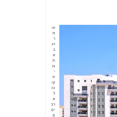
עו
מ
ר
רג
ב
א
ת
גנ
י
ת
קו
וה
ל
א
רב
ים
מ