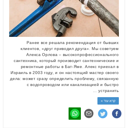
Ранее все решала рекомендация от бывших
клиентов, «друг приводил друга». Мы советуем
Алекса Орлова – высокопрофессионального
сантехника, который производит сантехнические и
ремонтные работы в Бат-Яме. Алекс приехал в
Израиль в 2003 году, и он настоящий мастер своего
дела: может сразу определить проблему, связанную
с водопроводом или канализацией и быстро
устранить …
קרא עוד »