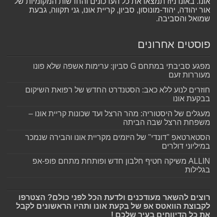
אונו. באונו ניוז תמצאו את כל העדכונים והחדשות המקומיות של
אור יהודה, יהוד-מונוסון, סביון, קריית אונו, גני תקווה, גבעת
שמואל והסביבה.
פוסטים אחרונים
מפגע סביבתי במתחם G סביון: ערימות אשפה שלא פונו
מעוררות זעם
חוזרים לנוע ללא כאב: הסטנדרט החדש של רפואת השיקום
בבקעת אונו
מעגלים של היסטוריה: מהר הרצל ועד שכונות קריית אונו –
משפחת הרצל שבה הביתה
הסטארטאפ "דונדי" של היזמים מקריית אונו והבירה שנמכר
במיליוני דולרים
ALLIN משיקה חטיף חלבון חדש ופותחת מתחם פופ-אפ
בגלילות
רוצים להשאר מעודכנים ולדעת הכל לפני כולם? הצטרפו
לקבוצת הוואטס אפ של בקעת אונו ותהיו הראשונים לקבל
את כל הדיווחים בעיר שלכם !