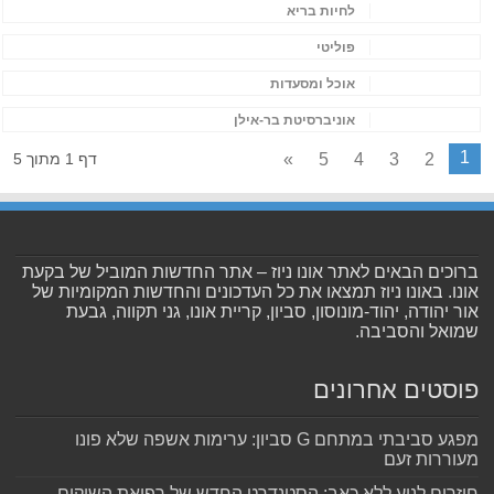
לחיות בריא
פוליטי
אוכל ומסעדות
אוניברסיטת בר-אילן
1
»
5
4
3
2
דף 1 מתוך 5
ברוכים הבאים לאתר אונו ניוז – אתר החדשות המוביל של בקעת
אונו. באונו ניוז תמצאו את כל העדכונים והחדשות המקומיות של
אור יהודה, יהוד-מונוסון, סביון, קריית אונו, גני תקווה, גבעת
שמואל והסביבה.
פוסטים אחרונים
מפגע סביבתי במתחם G סביון: ערימות אשפה שלא פונו
מעוררות זעם
חוזרים לנוע ללא כאב: הסטנדרט החדש של רפואת השיקום