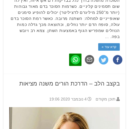
הסוכרת מתגלה בדרך כלל בבדיקות דם אקראיות, ואין לה
שום תסמינים קליניים. כשרמות הסוכר בדם מאוד גבוהות
(יותר מ־250 מיליגרם לדציליטר) יכולים להופיע סימנים
שאופייניים למחלה: השתנה מרובה. כאשר רמת הסוכר בדם
עולה, סופח הדם יותר נוזלים, וכתוצאה מכך גדלה כמות
הנוזלים שמפריש הגוף באמצעות השתן. צמא רב ויובש
בפה. …
קרא עוד »
בקצב הלב – הדרכת הורים משנה מציאות
תוכן מקודם
4 נובמבר 2020 19:06