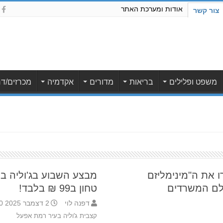
אודות ומערכת האתר
צור קשר
משפט ופלילים
בריאות
מדורים
אקדמיה
מכרזים/דר
ו את ה"מינימליזם
ולם המשרדים
טחון ב99 ₪ בלבד!
דפנה לוי
2 דצמבר 2025 11:00
קצבית ג'וליה בעיר רמת אפעל