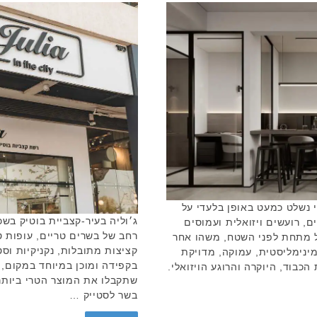
 נשלט כמעט באופן בלעדי על
ג׳וליה בעיר-קצביית בוטיק בש
ם, רועשים ויזואלית ועמוסים
רחב של בשרים טריים, עופות ט
ל מתחת לפני השטח, משהו אחר
קציצות מתובלות, נקניקיות וסט
נימליסטית, עמוקה, מדויקת
בקפידה ומוכן במיוחד במקום, 
כבוד, היוקרה והרוגע הויזואלי.
שתקבלו את המוצר הטרי ביותר
בשר לסטייק …