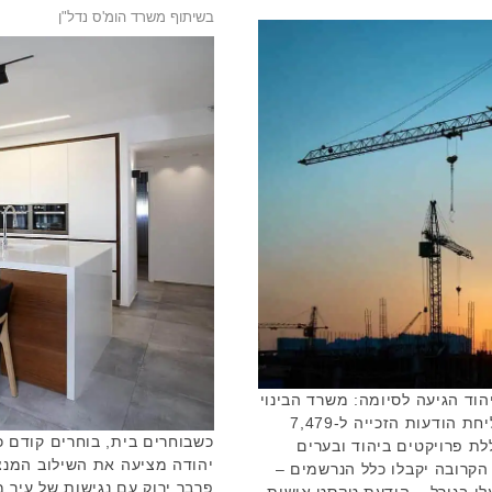
בשיתוף משרד הומ'ס נדל"ן
וד הגיעה לסיומה: משרד הבינוי
והשיכון עדכן הבוקר (א') כי החלה שליחת הודעות הזכייה ל-7,479
כשבוחרים בית, בוחרים קודם כל
לת פרויקטים ביהוד ובערים
יהודה מציעה את השילוב המ
הקרובה יקבלו כלל הנרשמים –
פרבר ירוק עם נגישות של עיר 