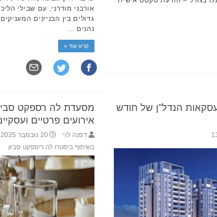
לו בגורל – הודעת טקסט אישית
אורבני מודרני, עם שבילי הליכה
גדולים בין הבניינים המעניקי
נהנים …
קרא עוד »
סקאות הנדל"ן של חודש
מסעדת לה רספקט סביו
אירועים פרטיים ועסקיים
דפנה לוי
20 נובמבר 2025 17:13
בשיתוף ביסטרו לה ריספקט סביון