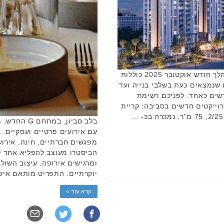
עסקאות שוק הנדל"ן בקריית אונו במהלך חודש אוקטובר 2025 כוללות
 שנמצאים כעת בשלבי בנייה ועד
חדשים כאחד. לפניכם רשימת
וייקטים חדשים בסביבה: קריית
בלב סביון, 
עם אירועים פרטיים ועסקיים. ב
מפגשים חברתיים, חינה, אירוע
הביסטרו מעוצב להפליא אחד ל
ומרגישים אירופה. עיצוב השול
יוקרתיים. התפריט מותאם אי
קרא עוד »