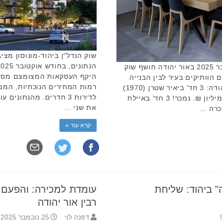
שוק הנדל"ן ביהוד-מונוסון מצי
סיכום עסקאות הנדל"ן לחודש אוקטובר 2025 באור יהודה חושף שוק
היקף העסקאות המצומצם מספק
 הוותיקים בעיר לבין הבנייה
החדשה בשכונות המתפתחות. אור יהודה: 3 חד’ ביאיר שטרן (1970)
לדירות 3 חדרים. מהנתונ
קומה 4/4, 63 מ”ר. נמכרה בכ- 1.63 מיליון ₪. נמכר! 3 חד’ באיילת
את שני …
קרא עוד »
 ביהוד: שליחת
עומדת למכירה: והפעם ה
רבין אור יהודה
דפנה לוי
25 נובמבר 2025 12:34