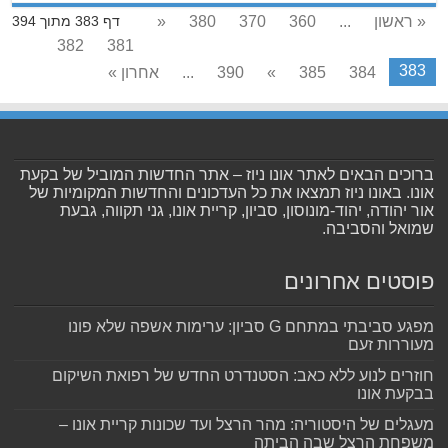
« ראשון
...
360
370
380
«
דף 383 מתוך 394
382
381
383
384
385
»
390
...
אחרון »
ברוכים הבאים לאתר אונו ניוז – אתר החדשות המוביל של בקעת
אונו. באונו ניוז תמצאו את כל העדכונים והחדשות המקומיות של
אור יהודה, יהוד-מונוסון, סביון, קריית אונו, גני תקווה, גבעת
שמואל והסביבה.
פוסטים אחרונים
מפגע סביבתי במתחם G סביון: ערימות אשפה שלא פונו
מעוררות זעם
חוזרים לנוע ללא כאב: הסטנדרט החדש של רפואת השיקום
בבקעת אונו
מעגלים של היסטוריה: מהר הרצל ועד שכונות קריית אונו –
משפחת הרצל שבה הביתה