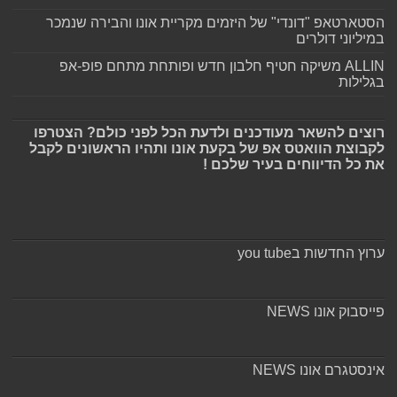
הסטארטאפ "דונדי" של היזמים מקריית אונו והבירה שנמכר
במיליוני דולרים
ALLIN משיקה חטיף חלבון חדש ופותחת מתחם פופ-אפ
בגלילות
רוצים להשאר מעודכנים ולדעת הכל לפני כולם? הצטרפו
לקבוצת הוואטס אפ של בקעת אונו ותהיו הראשונים לקבל
את כל הדיווחים בעיר שלכם !
ערוץ החדשות בyou tube
פייסבוק אונו NEWS
אינסטגרם אונו NEWS