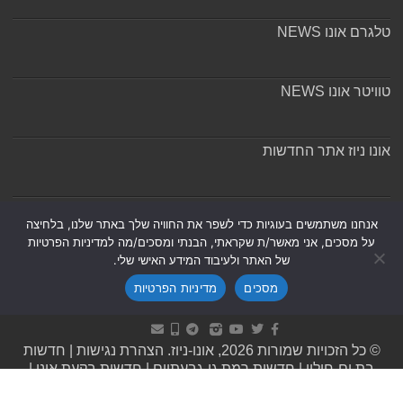
טלגרם אונו NEWS
טוויטר אונו NEWS
אונו ניוז אתר החדשות
אודות ומערכת האתר
אנחנו משתמשים בעוגיות כדי לשפר את החוויה שלך באתר שלנו, בלחיצה
על מסכים, אני מאשר/ת שקראתי, הבנתי ומסכים/מה למדיניות הפרטיות
של האתר ולעיבוד המידע האישי שלי.
מסכים
מדיניות הפרטיות
Powered by
Nintay
© כל הזכויות שמורות 2026, אונו-ניוז.
הצהרת נגישות
|
חדשות
בת ים-חולון
|
חדשות רמת גן-גבעתיים
|
חדשות בקעת אונו
|
תקנון אתר ומדיניות פרטיות
|
מדיניות תיקונים ושקיפות