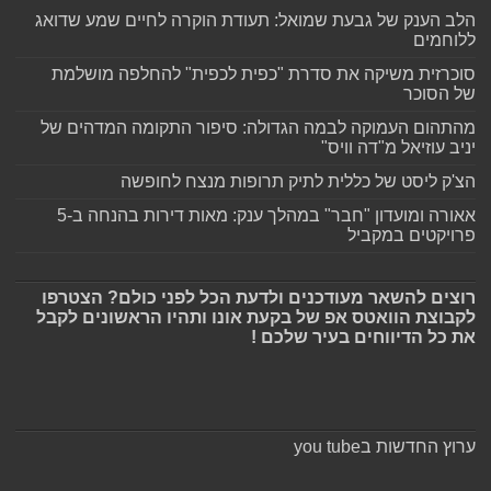
הלב הענק של גבעת שמואל: תעודת הוקרה לחיים שמע שדואג
ללוחמים
סוכרזית משיקה את סדרת "כפית לכפית" להחלפה מושלמת
של הסוכר
מהתהום העמוקה לבמה הגדולה: סיפור התקומה המדהים של
יניב עוזיאל מ"דה וויס"
הצ'ק ליסט של כללית לתיק תרופות מנצח לחופשה
אאורה ומועדון "חבר" במהלך ענק: מאות דירות בהנחה ב-5
פרויקטים במקביל
רוצים להשאר מעודכנים ולדעת הכל לפני כולם? הצטרפו
לקבוצת הוואטס אפ של בקעת אונו ותהיו הראשונים לקבל
את כל הדיווחים בעיר שלכם !
ערוץ החדשות בyou tube