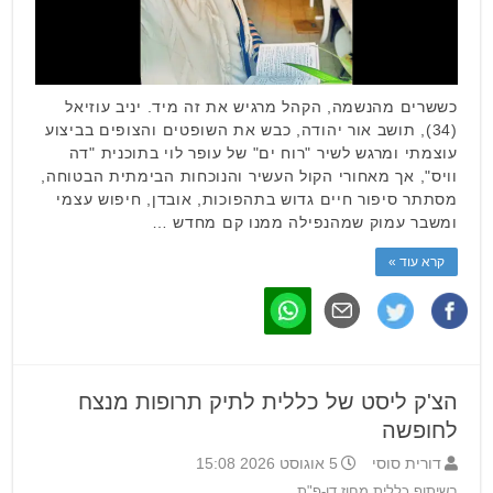
כששרים מהנשמה, הקהל מרגיש את זה מיד. יניב עוזיאל
(34), תושב אור יהודה, כבש את השופטים והצופים בביצוע
עוצמתי ומרגש לשיר "רוח ים" של עופר לוי בתוכנית "דה
וויס", אך מאחורי הקול העשיר והנוכחות הבימתית הבטוחה,
מסתתר סיפור חיים גדוש בתהפוכות, אובדן, חיפוש עצמי
ומשבר עמוק שמהנפילה ממנו קם מחדש …
קרא עוד »
הצ'ק ליסט של כללית לתיק תרופות מנצח
לחופשה
דורית סוסי
5 אוגוסט 2026 15:08
בשיתוף כללית מחוז דן-פ"ת