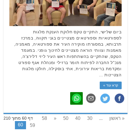
ביום שלישי, התקיים טקס חלוקת הענקת מלגות
לספורטאיות וספורטאים מצטיינים בגני תקווה, במרכז
תרבותא, במסגרתו מוקירה העיר את ספורטאיה, מאמניה,
מאמנות וצוותי הוראה מצטיינים לחינוך גופני. במעמד
הטקס, שהתקיים בהשתתפות ראש העיר ליזי דלירצ'ה,
מנכ"ל החברה לפיתוח תומר ברזילי ומנהלת אגף ספורט
ומקדמת בריאות עירונית, אתי בוסקילה, חולקו מלגות
הצטיינות …
קרא עוד »
« ראשון
...
30
40
50
«
58
דף 60 מתוך 210
60
59