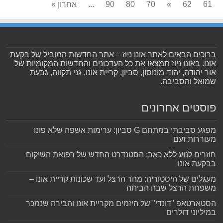
61
62
»
70
80
90
...
אחרון »
ברוכים הבאים לאתר אונו ניוז – אתר החדשות המוביל של בקעת
אונו. באונו ניוז תמצאו את כל העדכונים והחדשות המקומיות של
אור יהודה, יהוד-מונוסון, סביון, קריית אונו, גני תקווה, גבעת
שמואל והסביבה.
פוסטים אחרונים
מפגע סביבתי במתחם G סביון: ערימות אשפה שלא פונו
מעוררות זעם
חוזרים לנוע ללא כאב: הסטנדרט החדש של רפואת השיקום
בבקעת אונו
מעגלים של היסטוריה: מהר הרצל ועד שכונות קריית אונו –
משפחת הרצל שבה הביתה
הסטארטאפ "דונדי" של היזמים מקריית אונו והבירה שנמכר
במיליוני דולרים