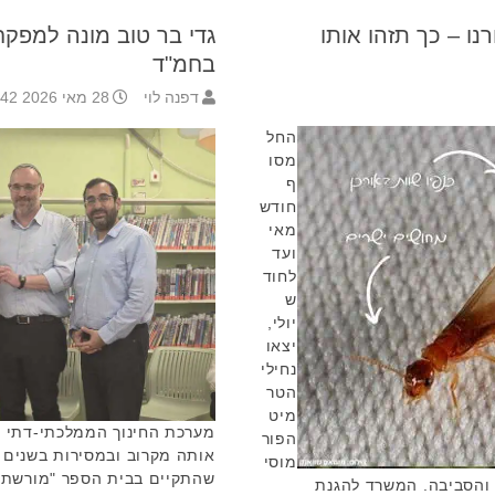
נו – כך תזהו אותו
גדי בר טוב מונה למפקח
בחמ"ד
דפנה לוי
28 מאי 2026 17:42
החל
מסו
ף
חודש
מאי
ועד
לחוד
ש
יולי,
יצאו
נחילי
הטר
מיט
מערכת החינוך הממלכתי-דתי ב
הפור
אותה מקרוב ובמסירות בשנים 
מוסי
שהתקיים בבית הספר "מורשת נרי
 והסביבה. המשרד להגנת