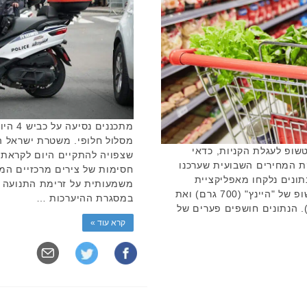
מתכנני
מסלול חלופי. משטרת ישראל 
שופ לעגלת הקניות, כדאי
ת המחירים השבועית שערכנו
חסימות של צירים מרכזיים המ
תונים נלקחו מאפליקציית
משמעותית על זרימת התנועה ב
PRICEZ), שמנו על המוקד את הקטשופ של "היינץ" (700 גרם) ואת
במסגרת ההיערכות …
לחיץ של "אסם" (750 גרם). הנתונים חושפים פערים של
קרא עוד »