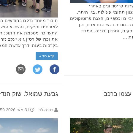
ות קריטריונים באתרי
ון תחומי פעילות. בין היתר,
יים וכספיים, הצגת פרוטוקולים
חיבור מיוחד נרקם בחודשים הא
 במכרזי רכש וכוח אדם, וכן
לאזרחים ותיקים, והשבוע הוא 
סקים, ותכנון ובנייה. המדד
התערוכה מסכמת את התוכנית הע
תת …
את זכרו של רס"ן גיא יעקב נז
בקרבות בעזה. דרך עדשת המ
קרא עוד »
עצמו ברכב
גבעת שמואל: שוק הנדל"ן 
דפנה לוי
31 מאי 2026 16:59