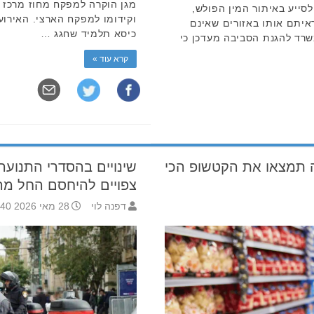
מגן הוקרה למפקח מחוז מרכז ב
סייע באיתור המין הפולש,
וקידומו למפקח הארצי. האירוע
ראיתם אותו באזורים שאינם
כיסא תלמיד שחגג …
שרד להגנת הסביבה מעדכן כי
קרא עוד »
תר מ-100%: איפה תמצאו את הקטשופ הכי
צפויים להיחסם החל מהשעה
דפנה לוי
28 מאי 2026 15:40