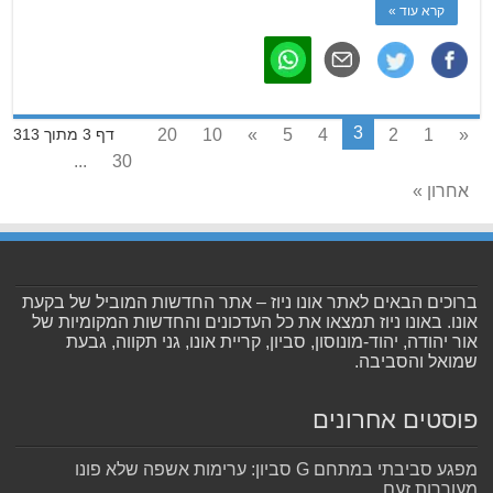
קרא עוד »
3
20
10
»
5
4
2
1
«
דף 3 מתוך 313
...
30
אחרון »
ברוכים הבאים לאתר אונו ניוז – אתר החדשות המוביל של בקעת
אונו. באונו ניוז תמצאו את כל העדכונים והחדשות המקומיות של
אור יהודה, יהוד-מונוסון, סביון, קריית אונו, גני תקווה, גבעת
שמואל והסביבה.
פוסטים אחרונים
מפגע סביבתי במתחם G סביון: ערימות אשפה שלא פונו
מעוררות זעם