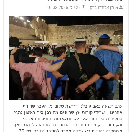
איתן אלחדז ברק
22 יולי 2026 16:32
ערב תשעה באב קיבלנו דרישת שלום מן העבר שרודף
אחרינו – שרידי קורות עץ שרופים מחורבן בית ראשון נתגלו
בחפירות עיר דוד. על רקע התעצמות הווויכוח הפנימי
והקיטוב בתקופת הבחירות, התזכורת הזו באה לרמוז שאף
מממלכה יהודית לא שרדה מעבר למספר הגורלי של 75