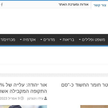
אודות ומערכת האתר
צור קשר
משפט ופלילים
בריאות
מדורים
אקדמיה
מכרזים/דר
: חשד להברחת כ 5 ליטר חומר החשוד כ-"סם
התקופה המקבילה אשת
עידו וינגרטן
9 אפריל 2023 15:13