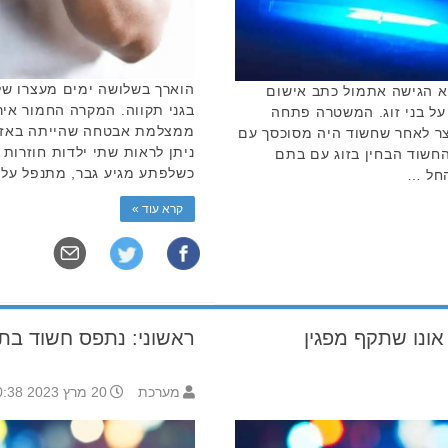
הוארך בשלושה ימים מעצרו של
א הגישה אתמול כתב אישום
בגני תקווה. המקרה החמור אירע
 על בני זוג. המשטרה פתחה
ממצלמת אבטחה שהייתה באזור
מה בתאריך 6.3.23 זמן קצר לאחר שחשוד היה מסוכסך עם
ניתן לראות שתי ילדות חוזרות
החשוד הבחין בזוג עם בתם
כשלפתע מגיע גבר, מתנפל על
החל …
קרא עוד »
אונו שתקף מפגין
ראשוני: נתפס חשוד בתק
מערכת
20 מרץ 2023 20:38