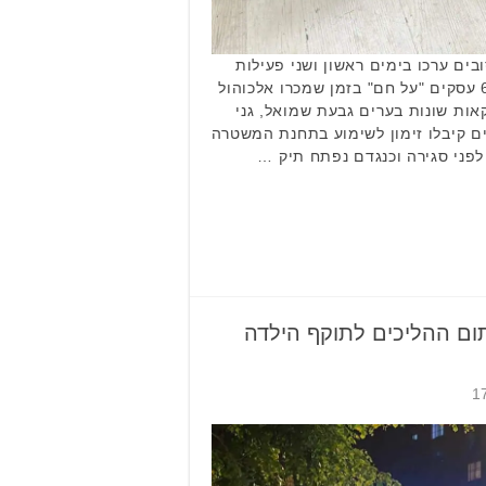
ים ערכו בימים ראשון ושני פעילות
אכיפה יזומה במהלכה נתפסו 6 עסקים "על חם" בזמן שמכרו אלכוהול
 בניגוד לחוק ב-10 עסקאות שונות בערים גבעת שמואל, גני
ם קיבלו זימון לשימוע בתחנת המשטרה
פני סגירה וכנגדם נפתח תיק …
ום ההליכים לתוקף הילדה