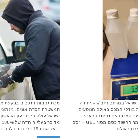
שראל במרחב נתב"ג – יחידה
מכת גניבות הרכבים בבקעת אונ
דת בודקי המכס באולם הנוסעים
המשטרה חסרת אונים. מנתונים
שב המרכז עם נחיתתו בארץ
מטיסה מרומניה , בחשד להברחת חומר החשוד כסם מסוג GBL – "סם
המכס באולם …
– אז נגנבו 15 כלי רכב בלבד. נציין כי …