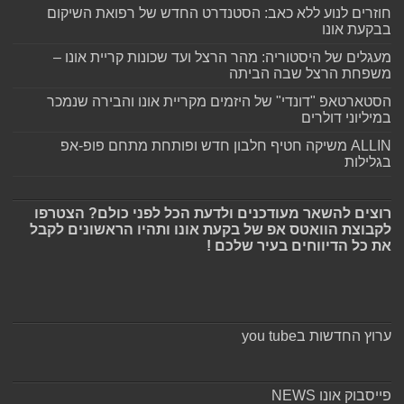
חוזרים לנוע ללא כאב: הסטנדרט החדש של רפואת השיקום
בבקעת אונו
מעגלים של היסטוריה: מהר הרצל ועד שכונות קריית אונו –
משפחת הרצל שבה הביתה
הסטארטאפ "דונדי" של היזמים מקריית אונו והבירה שנמכר
במיליוני דולרים
ALLIN משיקה חטיף חלבון חדש ופותחת מתחם פופ-אפ
בגלילות
רוצים להשאר מעודכנים ולדעת הכל לפני כולם? הצטרפו
לקבוצת הוואטס אפ של בקעת אונו ותהיו הראשונים לקבל
את כל הדיווחים בעיר שלכם !
ערוץ החדשות בyou tube
פייסבוק אונו NEWS