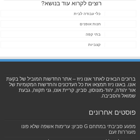
רוצים לקרוא עוד בנושא?
כלי עבודה לבית
חנות אופנים
בתי קפה
קצביות
ברוכים הבאים לאתר אונו ניוז – אתר החדשות המוביל של בקעת
אונו. באונו ניוז תמצאו את כל העדכונים והחדשות המקומיות של
אור יהודה, יהוד-מונוסון, סביון, קריית אונו, גני תקווה, גבעת
שמואל והסביבה.
פוסטים אחרונים
מפגע סביבתי במתחם G סביון: ערימות אשפה שלא פונו
מעוררות זעם