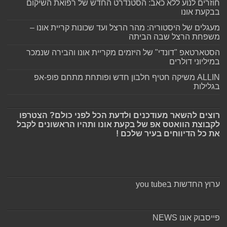
חוזרים לנוע ללא כאב: הסטנדרט החדש של רפואת השיקום
בבקעת אונו
מעגלים של היסטוריה: מהר הרצל ועד שכונות קריית אונו –
משפחת הרצל שבה הביתה
הסטארטאפ "דונדי" של היזמים מקריית אונו והבירה שנמכר
במיליוני דולרים
ALLIN משיקה חטיף חלבון חדש ופותחת מתחם פופ-אפ
בגלילות
רוצים להשאר מעודכנים ולדעת הכל לפני כולם? הצטרפו
לקבוצת הוואטס אפ של בקעת אונו ותהיו הראשונים לקבל
את כל הדיווחים בעיר שלכם !
ערוץ החדשות בyou tube
פייסבוק אונו NEWS