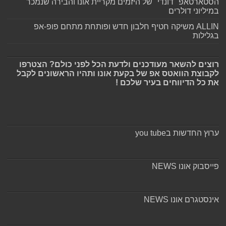
הסטארטאפ "דונדי" של היזמים מקריית אונו והבירה שנמכר
במיליוני דולרים
ALLIN משיקה חטיף חלבון חדש ופותחת מתחם פופ-אפ
בגלילות
רוצים להשאר מעודכנים ולדעת הכל לפני כולם? הצטרפו
לקבוצת הוואטס אפ של בקעת אונו ותהיו הראשונים לקבל
את כל הדיווחים בעיר שלכם !
ערוץ החדשות בyou tube
פייסבוק אונו NEWS
אינסטגרם אונו NEWS