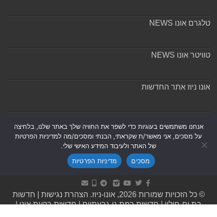
טלגרם אונו NEWS
טוויטר אונו NEWS
אונו ניוז אתר החדשות
אודות ומערכת האתר
אנחנו משתמשים בעוגיות כדי לשפר את החוויה שלך באתר שלנו, בלחיצה
על מסכים, אני מאשר/ת שקראתי, הבנתי ומסכים/מה למדיניות הפרטיות
של האתר ולעיבוד המידע האישי שלי.
מסכים
מדיניות הפרטיות
Powered by
Nintay
© כל הזכויות שמורות 2026, אונו-ניוז.
הצהרת נגישות
|
חדשות
בת ים-חולון
|
חדשות רמת גן-גבעתיים
|
חדשות בקעת אונו
|
תקנון אתר ומדיניות פרטיות
|
מדיניות תיקונים ושקיפות