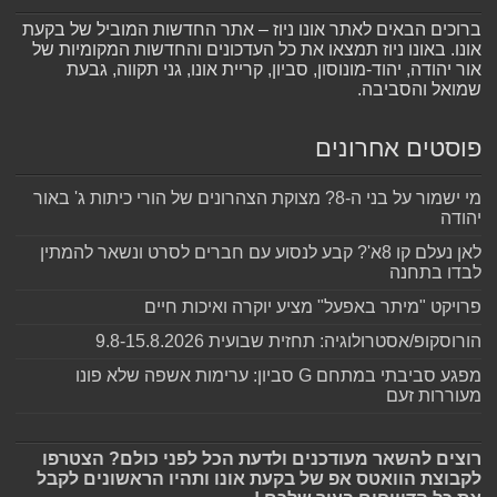
ברוכים הבאים לאתר אונו ניוז – אתר החדשות המוביל של בקעת
אונו. באונו ניוז תמצאו את כל העדכונים והחדשות המקומיות של
אור יהודה, יהוד-מונוסון, סביון, קריית אונו, גני תקווה, גבעת
שמואל והסביבה.
פוסטים אחרונים
מי ישמור על בני ה-8? מצוקת הצהרונים של הורי כיתות ג' באור
יהודה
לאן נעלם קו 8א'? קבע לנסוע עם חברים לסרט ונשאר להמתין
לבדו בתחנה
פרויקט "מיתר באפעל" מציע יוקרה ואיכות חיים
הורוסקופ/אסטרולוגיה: תחזית שבועית 9.8-15.8.2026
מפגע סביבתי במתחם G סביון: ערימות אשפה שלא פונו
מעוררות זעם
רוצים להשאר מעודכנים ולדעת הכל לפני כולם? הצטרפו
לקבוצת הוואטס אפ של בקעת אונו ותהיו הראשונים לקבל