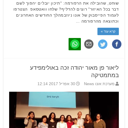
שוחט, שהובילה את הרפורמה: "תיכון יובלים יהפוך לשם
דבר בכל האיזור" רוצים להדליף? שלחו וואטסאפ הצטרפו
לעמוד הפייסבוק של אונו ניוזבמהלך החודשים האחרונים
וכתוצאה מהרפורמה …
קרא עוד »
ליאור פן מאור יהודה זכה באולימפידע
במתמטיקה
מערכת אונו News
30 אפריל 2017 12:14