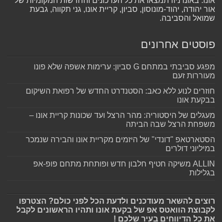
אונו. באונו ניוז תמצאו את כל העדכונים והחדשות המקומיות של
אור יהודה, יהוד-מונוסון, סביון, קריית אונו, גני תקווה, גבעת
שמואל והסביבה.
פוסטים אחרונים
מפגע סביבתי במתחם G סביון: ערימות אשפה שלא פונו
מעוררות זעם
חוזרים לנוע ללא כאב: הסטנדרט החדש של רפואת השיקום
בבקעת אונו
מעגלים של היסטוריה: מהר הרצל ועד שכונות קריית אונו –
משפחת הרצל שבה הביתה
הסטארטאפ "דונדי" של היזמים מקריית אונו והבירה שנמכר
במיליוני דולרים
ALLIN משיקה חטיף חלבון חדש ופותחת מתחם פופ-אפ
בגלילות
רוצים להשאר מעודכנים ולדעת הכל לפני כולם? הצטרפו
לקבוצת הוואטס אפ של בקעת אונו ותהיו הראשונים לקבל
את כל הדיווחים בעיר שלכם !