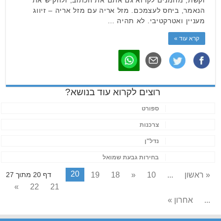
הנאמר, ביחס לעצמכם. מזל אריה עם מזל אריה – זיווג
מעניין ואטרקטיבי. לא תהיה …
קרא עוד »
רוצים לקרוא עוד בנושא?
ספורט
צרכנות
נדל"ן
בחירות גבעת שמואל
20
« ראשון
...
10
«
18
19
דף 20 מתוך 27
»
22
21
...
אחרון »