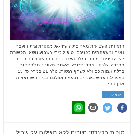
התחזית השבועית מאת צילה שיר-אל אסטרולוגית ויועצת
זוגית ומשפחתית לפניכם. טיפ לילידי השבוע נושאי תקשורת
יהיו עדינים במיוחד בגלל מעבר כוכב התקשורת בבית תת
ההכרה שלכם, ואתם תרגישו שאתם מעוניינים להסתגר
בדלת אמותיכם ולא לשתף רגשות. טלה 21 במרץ עד 19
באפריל השמש בשמיים נמצאת אצלכם בבית השותפויות
ולכן זוהי …
קרא עוד »
סוכות בכינרת: סיורים ללא תשלום על שביל