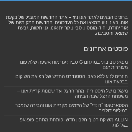
ברוכים הבאים לאתר אונו ניוז – אתר החדשות המוביל של בקעת
אונו. באונו ניוז תמצאו את כל העדכונים והחדשות המקומיות של
אור יהודה, יהוד-מונוסון, סביון, קריית אונו, גני תקווה, גבעת
שמואל והסביבה.
פוסטים אחרונים
מפגע סביבתי במתחם G סביון: ערימות אשפה שלא פונו
מעוררות זעם
חוזרים לנוע ללא כאב: הסטנדרט החדש של רפואת השיקום
בבקעת אונו
מעגלים של היסטוריה: מהר הרצל ועד שכונות קריית אונו –
משפחת הרצל שבה הביתה
הסטארטאפ "דונדי" של היזמים מקריית אונו והבירה שנמכר
במיליוני דולרים
ALLIN משיקה חטיף חלבון חדש ופותחת מתחם פופ-אפ
בגלילות