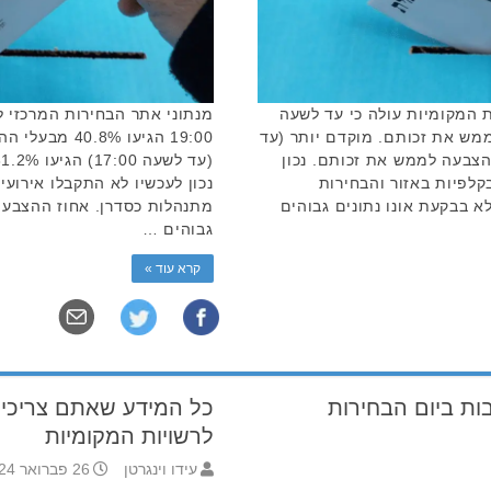
ת המקומיות עולה כי עד לשעה
מנתוני אתר הבחירות המרכזי ל
ההצבעה לממש את זכותם. מוקדם יותר (עד
19:00 הגיעו %
יעו 17.7% מבעלי ההצבעה לממש את זכותם. נכון
קלפיות באזור והבחירות
נכון לעכשיו לא התקבלו אירועי
 בבקעת אונו נתונים גבוהים
מתנהלות כסדרן. אחוז ההצבעו
גבוהים …
קרא עוד »
 מציעה הטבות ביום הבחירות
כל המידע שאתם צריכי
לרשויות המקומיות
עידו וינגרטן
26 פברואר 2024 18:22