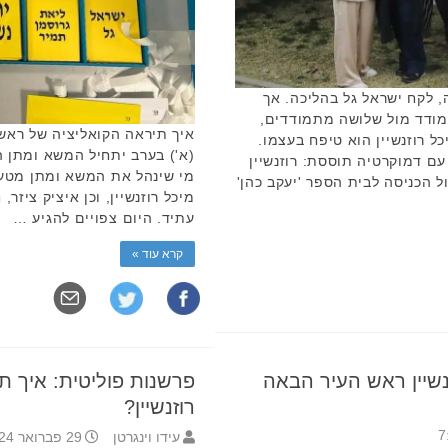
 לקח ישראל גל בהליכה. אך
מודד מול שלושה מתמודדים,
איך תיראה הקואליציה של ראש 
ל רוזנשיין הוא טיפח בעצמו.
(א') בערב יתחיל המשא ומתן הקו
עם דמוקרטיה תוססת: רוזנשיין
 הכניסה לבית הספר 'יעקב כהן'
מיכל רוזנשיין, וכן איציק ציז
עתיד. היום צפויים להגיע …
קרא עוד »
נשיין ראש העיר הבאה
פרשנות פוליטית: איך ת
רוזנשיין?
עידו וינגרטן
29 פברואר 2024 15:03