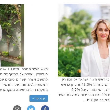
ראש העי
רוזנשיין, ששימשה במשך שנים 
לתושב ויצרה קשרים טובים עם 
יות עולה כי ראש העיר ישראל גל זכה רק
המפתח לניצחונה של רוזנשיין
ל37.9% תמיכה, לעומת מיכל רוזנשיין שזכתה ל-43.3% ותכהן כראש
במקום ה-1 ברשימה במקומו של גיל מיכלס …
העיר קריית אונו לחמש השנים הקרובות. יוסי נשרי קיבל 9.7%
מהקולות ואילו ליאת גרוסמן תמיר עם 9%. גם בבחירות למועצת העיר
קרא עוד »
 במירב הקולות …