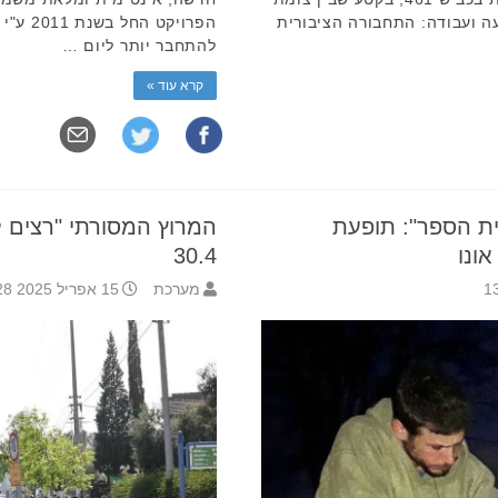
ה ועבודה: התחבורה הציבורית
הפרויקט
להתחבר יותר ליום …
קרא עוד »
ית הספר": תופעת
המרוץ המסורתי "רצים לז
ונו
30.4
מערכת
15 אפריל 2025 11:28