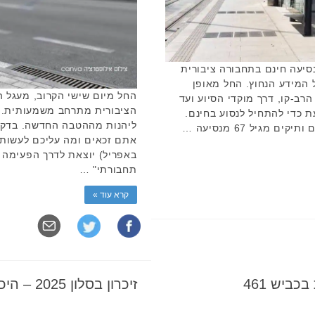
סיעה חינם בתחבורה ציבורית
ת כל המידע הנחוץ. החל מאופן
הרב-קו, דרך מוקדי הסיוע ועד
הציבורית מתרחב משמעותית. תו
 כדי להתחיל לנסוע בחינם.
ליהנות מההטבה החדשה. בדקו
באפריל) יוצאת לדרך הפעימה 
תחבורתי" …
קרא עוד »
ביש 461
זיכרון בסלון 2025 – היכן ניתן להתארח ביהוד-מונוסון?