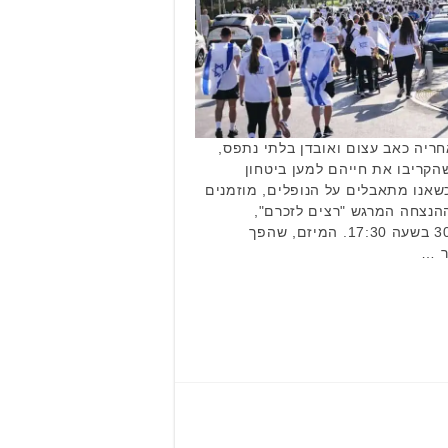
ריה כאב עצום ואובדן בלתי נתפס,
הקריבו את חייהם למען ביטחון
כשאנו מתאבלים על הנופלים, מוזמנים
הנצחה המרגש "רצים לזכרם",
שיתקיים השנה ביום רביעי, 30.4 בשעה 17:30. המיזם, שהפך
ר …