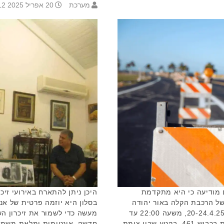
מערכת
20 אפריל 2025 12:12
ם מודיעה כי היא מתקדמת
של הרכבת הקלה באור יהודה
בסלון היא יוזמה פרטית של א
ויהוד– מונסון. בימים ראשון-חמישי, 20-24.4.25, משעה 22:00 עד
מעשה כדי לשמור את זיכרון הש
שעה 05:00, תבוצענה עבודות תשתית בכביש 461, בקטע שבין צומת
חדשה, אינטימית ומלאת משמעות