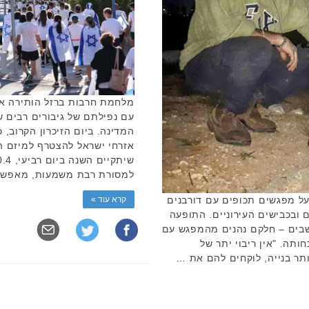
מלחמת חרבות ברזל הותירה אח
עם נפילתם של גיבורים רבים ש
המדינה. ביום הזיכרון הקרוב, 
אזרחי ישראל להצטרף למיזם ה
למסורת רבת משמעות, מאפש
קרא עוד »
על מפגשים תכופים עם דורבנים
 ובכבישים העירוניים. התופעה
שבים – חלקם נהנים מהמפגש עם
ותה. "אין ריבוי יתר של
ותר בנייה, לוקחים להם את …