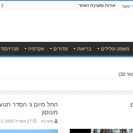
אודות ומערכת האתר
ר קשר
משפט ופלילים
בריאות
מדורים
אקדמיה
מכרזים/דר
ד 30)
ם
החל מיום ג' הסדר תנו
מונוסון
מערכת
27 אפריל 2025 12:15