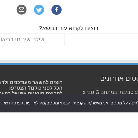
רוצים לקרוא עוד בנושא?
שילה-שירותי בריאות
טים אחרונים
רוצים להשאר מעודכנים ולדע
הכל לפני כולם? הצטרפו
מפגע סביבתי במתחם G סביון:
לקבוצת הוואטס אפ של בקעת
ות אשפה שלא פונו מעוררות
אונו ותהיו הראשונים לקבל א
חיצה על מסכים, אני מאשר/ת שקראתי, הבנתי ומסכים/מה למדיניות הפרטיות של הא
כל הדיווחים בעיר שלכם !
ים לנוע ללא כאב: הסטנדרט
 של רפואת השיקום
ת אונו
ים של היסטוריה: מהר
ערוץ החדשות בyou tube