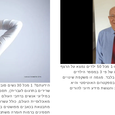
כיום האומדן בישראל מצביע על כך ש-1 מכל 50 ילדים נמצא על הרצף
האוטיסטי ובכללית נרשם זינוק מדאיג של פי 3 במספר הילדים
לבד. מגמה זו משקפת שינויים
ספקטרום האוטיסטי והיא
הידעתם? 1 מכל
הנגשת מידע חיוני להורים
שרירים בתרגום לעברית), תסמו
מאוכלוסיית העולם, כולל עשרו
מתבטאת בכאבים מפושטים בשר
תסמינים ברמות חומרה משתנות