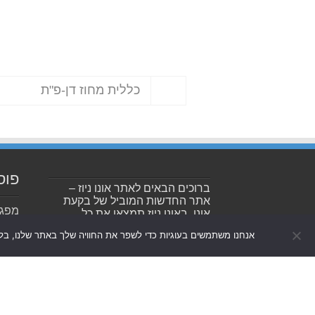
כללית מחוז דן-פ"ת
פוס
ברוכים הבאים לאתר אונו ניוז –
אתר החדשות המוביל של בקעת
אונו. באונו ניוז תמצאו את כל
ערימ
העדכונים והחדשות המקומיות של
אנחנו משתמשים בעוגיות כדי לשפר את החוויה שלך באתר שלנו, בל
זעם
אור יהודה, יהוד-מונוסון, סביון,
קריית אונו, גני תקווה, גבעת שמואל
חוזר
והסביבה.
החדש
בבקע
מעגל