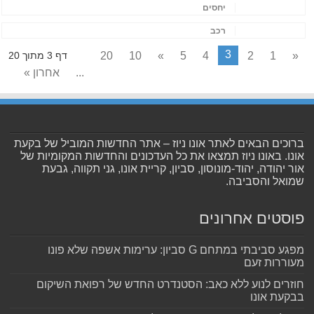
יחסים
רכב
3
20
10
»
5
4
2
1
«
דף 3 מתוך 20
...
אחרון »
ברוכים הבאים לאתר אונו ניוז – אתר החדשות המוביל של בקעת
אונו. באונו ניוז תמצאו את כל העדכונים והחדשות המקומיות של
אור יהודה, יהוד-מונוסון, סביון, קריית אונו, גני תקווה, גבעת
שמואל והסביבה.
פוסטים אחרונים
מפגע סביבתי במתחם G סביון: ערימות אשפה שלא פונו
מעוררות זעם
חוזרים לנוע ללא כאב: הסטנדרט החדש של רפואת השיקום
בבקעת אונו