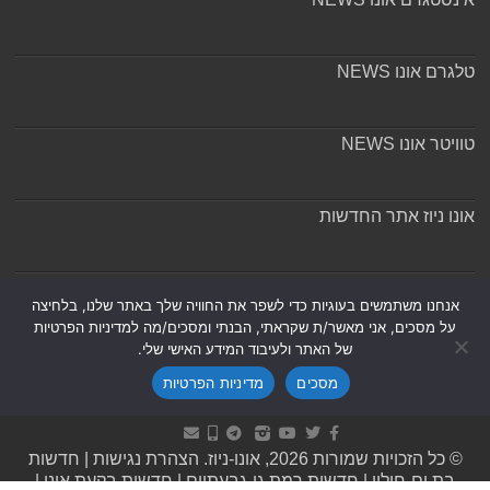
טלגרם אונו NEWS
טוויטר אונו NEWS
אונו ניוז אתר החדשות
אודות ומערכת האתר
אנחנו משתמשים בעוגיות כדי לשפר את החוויה שלך באתר שלנו, בלחיצה
על מסכים, אני מאשר/ת שקראתי, הבנתי ומסכים/מה למדיניות הפרטיות
של האתר ולעיבוד המידע האישי שלי.
מסכים
מדיניות הפרטיות
Powered by
Nintay
© כל הזכויות שמורות 2026, אונו-ניוז.
הצהרת נגישות
|
חדשות
בת ים-חולון
|
חדשות רמת גן-גבעתיים
|
חדשות בקעת אונו
|