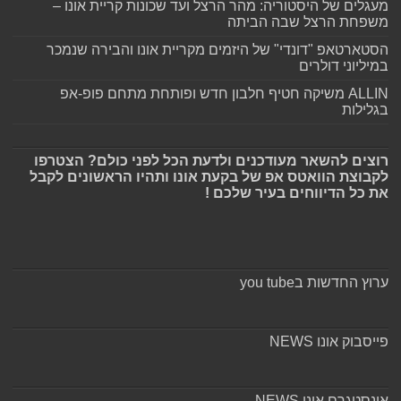
מעגלים של היסטוריה: מהר הרצל ועד שכונות קריית אונו –
משפחת הרצל שבה הביתה
הסטארטאפ "דונדי" של היזמים מקריית אונו והבירה שנמכר
במיליוני דולרים
ALLIN משיקה חטיף חלבון חדש ופותחת מתחם פופ-אפ
בגלילות
רוצים להשאר מעודכנים ולדעת הכל לפני כולם? הצטרפו
לקבוצת הוואטס אפ של בקעת אונו ותהיו הראשונים לקבל
את כל הדיווחים בעיר שלכם !
ערוץ החדשות בyou tube
פייסבוק אונו NEWS
אינסטגרם אונו NEWS