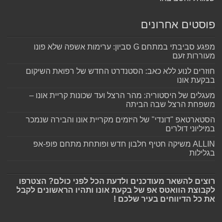
פוסטים אחרונים
מפגע סביבתי במתחם G סביון: ערימות אשפה שלא פונו
מעוררות זעם
חוזרים לנוע ללא כאב: הסטנדרט החדש של רפואת השיקום
בבקעת אונו
מעגלים של היסטוריה: מהר הרצל ועד שכונות קריית אונו –
משפחת הרצל שבה הביתה
הסטארטאפ "דונדי" של היזמים מקריית אונו והבירה שנמכר
במיליוני דולרים
ALLIN משיקה חטיף חלבון חדש ופותחת מתחם פופ-אפ
בגלילות
רוצים להשאר מעודכנים ולדעת הכל לפני כולם? הצטרפו
לקבוצת הוואטס אפ של בקעת אונו ותהיו הראשונים לקבל
את כל הדיווחים בעיר שלכם !