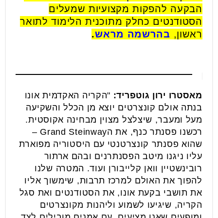
הבקעה להפקות מקצועיות שמעלים
הסטודנטים כחלק מתוכנית הלימוד לתואר
ראשון,
בהרשמה מראש
.
מאסטרו ירון גוטפריד:
"הקריה האקדמית אונו
בנתה אולם קונצרטים יוצא מן הכלל והשקיעה
מעל ומעבר, שיצלצל מצוין מבחינה אקוסטית.
רכשנו פסנתר כנף, את הGrand Steinway –
שהוא פסנתר קונצרטנטי עם היסטוריה מפוארת
עליו ניגנו מיטב הפסנתרנים ובהם ארתור
רובינשטיין וואן קלייבורן ועוד. המטרה שלנו
להפוך את האולם למרכז תרבות, שימשוך אליו
את תושבי בקעת אונו, את הסטודנטים ואת סגל
הקריה, שיגיעו לשמוע וליהנות מקונצרטים
ומופעים שאנו מציעים, עם אמנים מובילים לצד