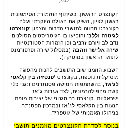
כצמן
הקונצרט הראשון, בשיתוף התזמורת הסימפונית
ראשון לציון, השיק את האולם היוקרתי ועלה
כקונצרט מחווה לתושבי הדרום והצפון
'קונצרטו
לגיטרה וללב'
והופיעו בו הגיטריסטים הסולנים
נדב לב ויורם זרביב
וכן הזמרות הסטודנטיות
שירה אלישר וזהבה
(במסלול שירה ופרפורמנס
לתואר הראשון במוסיקה).
השבוע הוזמנו שוב התושבים להנות מהפוגה
מוסיקלית נוספת, בקונצרט
'פנטזיה בין קלאסי
לג'אז'
,
בהשתתפות חמישה פסנתרנים ונגני כלי
קשת מהפילהרמונית, לצד אגדות ג׳אז
ישראליות. קונצרט רב סגנוני של יצירות מופת,
הנעות בין הקלאסי לג׳אז ובמרכזן הפסנתר,
בניהולו האמנותי של גוטפריד.
בנוסף לסדרת הקונצרטים מוזמנים תושבי