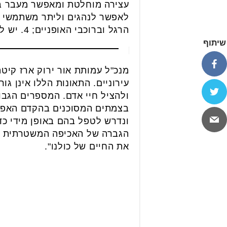
לאפשר לנהגים וליתר משתמשי ה
הרגל וברוכבי האופניים; 4. יש לוודא כי בקרבת הצומת קיים שילוט המתריע בפני הנהג על התקרבות לצומת.
שיתוף
מנכ"ל עמותת אור ירוק ארז קיט
עירוניים. התאונות הללו אינן ג
ולהציל חיי אדם. המספרים הגב
בצמתים המסוכנים בהקדם האפשר
ונדרש לטפל בהם באופן מידי כד
הגברה של האכיפה המשטרתית והת
את החיים של כולנו".