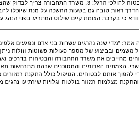
עצירה מוחלטת ומאפשר מעבר בטוח להולכי הרגל; 3. משרד התח
דרך ראות טובה גם בשעות החשכה על מנת שיוכלו להבח
ה אמר: "מדי שנה נהרגים עשרות בני אדם ונפגעים אלפי
ורל משמים ובביצוע של מספר פעולות פשוטות וזולות ני
והים מחייבים את משרד התחבורה והבטיחות בדרכים ואת
י. הצמתים האדומים והמסוכנים שבהם מתרחשות תאונות
י להפוך אותם לבטוחים. הטיפול כולל התקנת רמזורים א
קנת מצלמות רמזור בולטות וגלויות שירתיעו נהגים מ