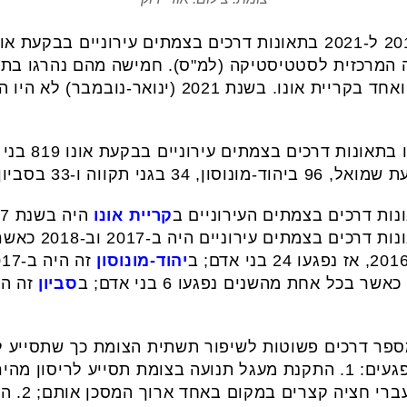
7 בני אדם נהרגו בעשור שבין 2012 ל-2021 בתאונות דרכים בצמתים עיר
 המרכזית לסטטיסטיקה (למ"ס). חמישה מהם נהרגו בתאו
באור יהודה, אחד ביהוד-מונוסון ואחד בקריית אונו. 
ות דרכים בצמתים העירוניים ב
קריית אונו
היה בשנת 2017 – 45 בני אדם; ב
יהוד-מונוסון
זה היה ב-2017, אז נפגעו 16 בני אדם; ב
סביון
מספר דרכים פשוטות לשיפור תשתית הצומת כך שתסייע ל
ולצמצם את מספר התאונות והנפגעים: 1. התקנת מעגל תנועה בצומת תסיי
הרגל לחצות