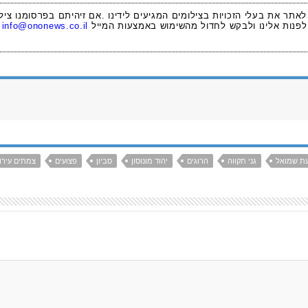
 לאתר את בעלי הזכויות בצילומים המגיעים לידינו .אם זיהיתם בפרסומנו ציל
לפנות אלינו ולבקש לחדול מהשימוש באמצעות המייל
info@ononews.co.il
ת שמואל
גני תקווה
הרוגים
יהוד מונוסון
סביון
פצועים
צמתים עירונ