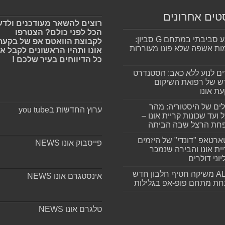
טים אחרונים
רוצים להשאר מעודכנים ולדע
הכל לפני כולם? הצטרפו
מפגע סביבתי במתחם G סביון:
לקבוצת הוואטס אפ של בקעת
ות אשפה שלא פונו מעוררות
אונו ותהיו הראשונים לקבל א
כל הדיווחים בעיר שלכם !
ים לנוע ללא כאב: הסטנדרט
 של רפואת השיקום
ת אונו
ים של היסטוריה: מהר
ערוץ החדשות בyou tube
 ועד שכונות קריית אונו –
חת הרצל שבה הביתה
רטאפ "דונדי" של היזמים
פייסבוק אונו NEWS
ית אונו והבירה שנמכר
וני דולרים
ALLIN משיקה חטיף חלבון חדש
אינסטגרם אונו NEWS
חת מתחם פופ-אפ בגלילות
טלגרם אונו NEWS