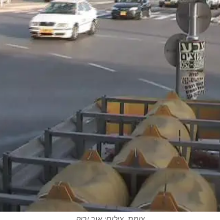
צומת. צילום: אור ירוק