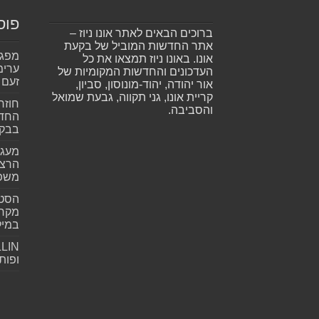
פוס
ברוכים הבאים לאתר אונו ניוז –
אתר החדשות המוביל של בקעת
אונו. באונו ניוז תמצאו את כל
ערימ
העדכונים והחדשות המקומיות של
זעם
אור יהודה, יהוד-מונוסון, סביון,
קריית אונו, גני תקווה, גבעת שמואל
חוזר
והסביבה.
החדש
בבקע
מעגל
הרצל
משפ
הסטא
מקרי
במילי
ופות