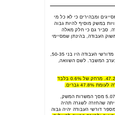
ייגים ומבהירים כי לא כל מי
יות במשק מוסיף להיות גבוה
ה. סביר גם כי חלק מאלה
שוק העבודה, בהינתן שמסיימי
בנובמבר 45.5% מדורשי העבודה היו בני 51 ומעלה, לעומת 42.8% ערב המשבר, 31.8% מדורשי העבודה היו בני 50-35,
34.6 ערב המשבר, ו-22.8% מדורשי העבודה היו מתחת לגיל 35, לעומת 22.6% בערב המשבר. לשם השוואה,
מבחינת מגדר שיעור הנשים בקרב דורשי העבודה גבוה משל הגברים – 52.8% לעומת 47.2%. מרחק של 0.6% בלבד
על פי נתוני הלמ"ס, מספר המשרות הפנויות עמד באוקטובר על 143,274, השקולות ל-5.07% מסך המשרות המשק,
 המשבר, ההנחה היתה שהחזרה לשגרה תהיה
ספר דורשי העבודה יהיה גבוה