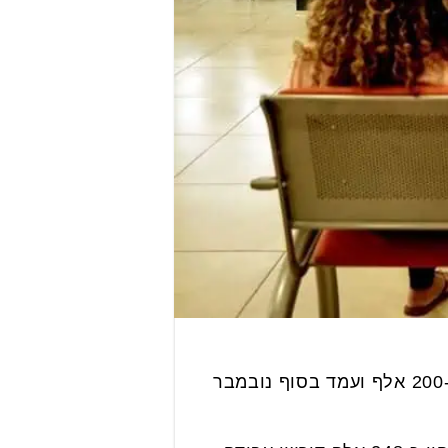
לראשונה מאז פרוץ משבר הקורונה מספר דורשי העבודה הפעילים בישראל ירד מתחת ל-200 אלף ועמד בסוף נובמבר