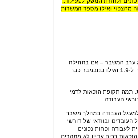
ונים ולחזרת המשק לפעילות,
ה מהצפוי ואילו מספר המשרות
ג ערב המשבר – אם בתחילת
2021 היחס עמד על 11.7 דורשי עבודה על כל משרה פנויה, הרי שבאוקטובר הוא ירד כבר ל-1.9 ואילו בנובמבר כבר
 את הפרדוקס בשלוש מגמות שאפיינו את שנת 2021 – האחת, תמה תקופת הזכאות לדמי
רשי העבודה.
 למעגל העבודה במהלך משבר
 העובדים ובוודאי של דורשי
ת לעבודה ופחות נכונים
זכאות רבים עדיין לא ממהרים