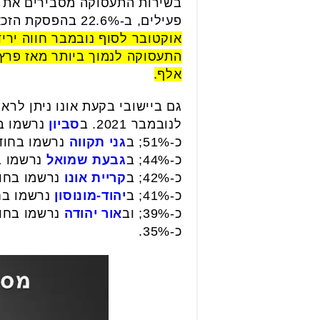
פעילים, ב-22.6% בהפסקת הזכאות לדמי אבטלה לבני 45 ומעלה בסוף חודש אוקטובר.
אלף.
לנובמבר 2021. ב
סביון
כ-51%; ב
גני תקווה
כ-44%; ב
גבעת שמואל
כ-42%; ב
קריית אונו
כ-41%; ב
יהוד-מונוסון
כ-39%; וב
אור יהודה
כ-35%.