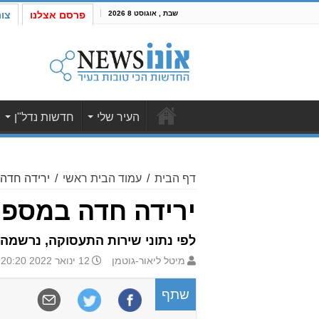
שבת , אוגוסט 8 2026
פרסם אצלנו
צו
העיר שלי
חדשות נדל"ן
דף הבית
/
עמוד הבית ראשי
/
ירידה חדה
ירידה חדה במספר
לפי נתוני שירות התעסוקה, נרשמה ירידה של כ-22.6% במספר דורשי העבודה בארץ. בבק
מיטל ליאור-גוטמן
12 ינואר 2022 20:20
שתף