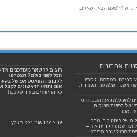
אתר שלי לפעם הבאה שאגיב.
טים אחרונים
רוצים להשאר מעודכנים ולדע
הכל לפני כולם? הצטרפו
מפגע סביבתי במתחם G סביון:
לקבוצת הוואטס אפ של בקעת
ות אשפה שלא פונו מעוררות
אונו ותהיו הראשונים לקבל א
כל הדיווחים בעיר שלכם !
ים לנוע ללא כאב: הסטנדרט
 של רפואת השיקום
ת אונו
ים של היסטוריה: מהר
ערוץ החדשות בyou tube
 ועד שכונות קריית אונו –
חת הרצל שבה הביתה