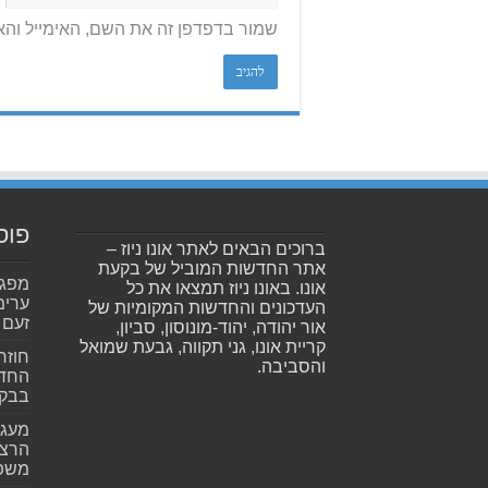
שמור בדפדפן זה את השם, האימייל וה
פוס
ברוכים הבאים לאתר אונו ניוז –
אתר החדשות המוביל של בקעת
אונו. באונו ניוז תמצאו את כל
ערימ
העדכונים והחדשות המקומיות של
זעם
אור יהודה, יהוד-מונוסון, סביון,
קריית אונו, גני תקווה, גבעת שמואל
חוזר
והסביבה.
החדש
בבקע
מעגל
הרצל
משפ