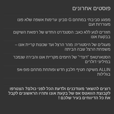
פוסטים אחרונים
מפגע סביבתי במתחם G סביון: ערימות אשפה שלא פונו
מעוררות זעם
חוזרים לנוע ללא כאב: הסטנדרט החדש של רפואת השיקום
בבקעת אונו
מעגלים של היסטוריה: מהר הרצל ועד שכונות קריית אונו –
משפחת הרצל שבה הביתה
הסטארטאפ "דונדי" של היזמים מקריית אונו והבירה שנמכר
במיליוני דולרים
ALLIN משיקה חטיף חלבון חדש ופותחת מתחם פופ-אפ
בגלילות
רוצים להשאר מעודכנים ולדעת הכל לפני כולם? הצטרפו
לקבוצת הוואטס אפ של בקעת אונו ותהיו הראשונים לקבל
את כל הדיווחים בעיר שלכם !