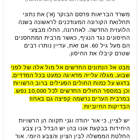
משרד הבריאות פרסם הבוקר (א') את נתוני
תחלואת הקורונה המעודכנים לראשונה בשנה
הלועזית החדשה. לאחרונה, החלו מבצעי
החיסונים נגד הנגיף, כאשר מרבית המתחסנים
הם מעל גיל 60. אם זאת, עדיין נותרו רבים
שטרם קיבלו את החיסון.
מבט אל הנתונים החדשים אל מול אלה של לפני
שבוע, מגלה עלייה מדאיגה כמעט בכל המדדים,
בדגש על כמות החולים הפעילים ברוב הרשויות
וכן במספר החולים החדשים לכל 10,000 נפש.
במרבית הערים נרשמה קפיצה גם באחוז
הבדיקות החיוביות.
יש לציין, כי אור יהודה וגני תקווה הן הרשויות
היחידות בבקעת אונו בהן יש הבדל בין צבע
החלטת הממשלה לבין הציון והצבע היומי. אור