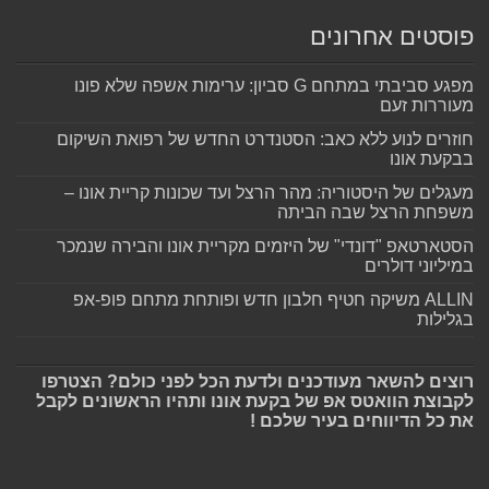
פוסטים אחרונים
מפגע סביבתי במתחם G סביון: ערימות אשפה שלא פונו
מעוררות זעם
חוזרים לנוע ללא כאב: הסטנדרט החדש של רפואת השיקום
בבקעת אונו
מעגלים של היסטוריה: מהר הרצל ועד שכונות קריית אונו –
משפחת הרצל שבה הביתה
הסטארטאפ "דונדי" של היזמים מקריית אונו והבירה שנמכר
במיליוני דולרים
ALLIN משיקה חטיף חלבון חדש ופותחת מתחם פופ-אפ
בגלילות
רוצים להשאר מעודכנים ולדעת הכל לפני כולם? הצטרפו
לקבוצת הוואטס אפ של בקעת אונו ותהיו הראשונים לקבל
את כל הדיווחים בעיר שלכם !