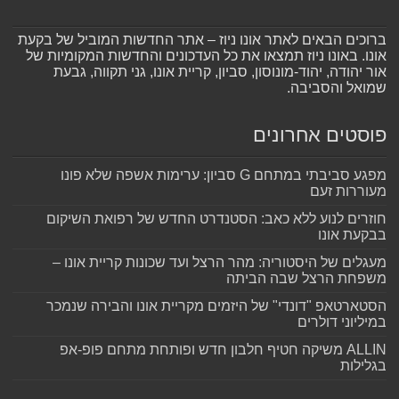
ברוכים הבאים לאתר אונו ניוז – אתר החדשות המוביל של בקעת
אונו. באונו ניוז תמצאו את כל העדכונים והחדשות המקומיות של
אור יהודה, יהוד-מונוסון, סביון, קריית אונו, גני תקווה, גבעת
שמואל והסביבה.
פוסטים אחרונים
מפגע סביבתי במתחם G סביון: ערימות אשפה שלא פונו
מעוררות זעם
חוזרים לנוע ללא כאב: הסטנדרט החדש של רפואת השיקום
בבקעת אונו
מעגלים של היסטוריה: מהר הרצל ועד שכונות קריית אונו –
משפחת הרצל שבה הביתה
הסטארטאפ "דונדי" של היזמים מקריית אונו והבירה שנמכר
במיליוני דולרים
ALLIN משיקה חטיף חלבון חדש ופותחת מתחם פופ-אפ
בגלילות