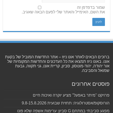
שמור בדפדפן זה
את השם, האימייל והאתר שלי לפעם הבאה שאגיב.
ברוכים הבאים לאתר אונו ניוז – אתר החדשות המוביל של בקעת
אונו. באונו ניוז תמצאו את כל העדכונים והחדשות המקומיות של
אור יהודה, יהוד-מונוסון, סביון, קריית אונו, גני תקווה, גבעת
שמואל והסביבה.
פוסטים אחרונים
פרויקט "מיתר באפעל" מציע יוקרה ואיכות חיים
הורוסקופ/אסטרולוגיה: תחזית שבועית 9.8-15.8.2026
מפגע סביבתי במתחם G סביון: ערימות אשפה שלא פונו