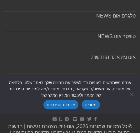
טלגרם אונו NEWS
טוויטר אונו NEWS
אונו ניוז אתר החדשות
אודות ומערכת האתר
אנחנו משתמשים בעוגיות כדי לשפר את החוויה שלך באתר שלנו, בלחיצה
על מסכים, אני מאשר/ת שקראתי, הבנתי ומסכים/מה למדיניות הפרטיות
של האתר ולעיבוד המידע האישי שלי.
מסכים
מדיניות הפרטיות
Powered by
Nintay
© כל הזכויות שמורות 2026, אונו-ניוז.
הצהרת נגישות
|
חדשות
בת ים-חולון
|
חדשות רמת גן-גבעתיים
|
חדשות בקעת אונו
|
תקנון אתר ומדיניות פרטיות
|
מדיניות תיקונים ושקיפות