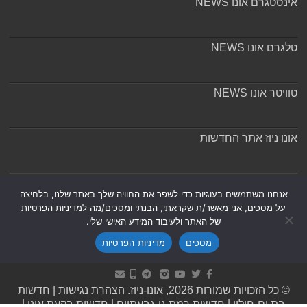
אינסטגרם אונו NEWS
טלגרם אונו NEWS
טוויטר אונו NEWS
אונו ניוז אתר החדשות
אודות ומערכת האתר
אנחנו משתמשים בעוגיות כדי לשפר את החוויה שלך באתר שלנו, בלחיצה
על מסכים, אני מאשר/ת שקראתי, הבנתי ומסכים/מה למדיניות הפרטיות
של האתר ולעיבוד המידע האישי שלי.
מסכים
מדיניות הפרטיות
Powered by
Nintay
© כל הזכויות שמורות 2026, אונו-ניוז.
הצהרת נגישות
|
חדשות
בת ים-חולון
|
חדשות רמת גן-גבעתיים
|
חדשות בקעת אונו
|