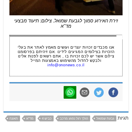
זירת האירוע סמוך לגבעת שמואל. צילום: תיעוד מבצעי
מד"א
אנו מכבדים זכויות יוצרים ועושים מאמץ לאתר את בעלי
הזכויות בצילומים המגיעים לידינו .אם זיהיתם בפרסומנו
צילום אשר יש לכם זכויות בו , אתם רשאים לפנות אלינו
ולבקש לחדול מהשימוש באמצעות המייל
info@ononews.co.il
תגיות
גבעת שמואל
הולך רגל נפגע מרכב
כביש 4
מד''א
תאונה