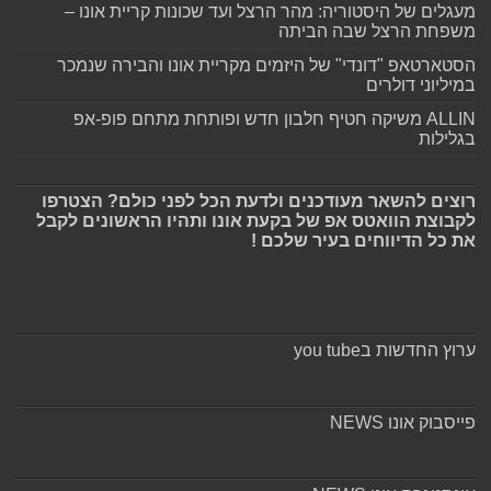
מעגלים של היסטוריה: מהר הרצל ועד שכונות קריית אונו –
משפחת הרצל שבה הביתה
הסטארטאפ "דונדי" של היזמים מקריית אונו והבירה שנמכר
במיליוני דולרים
ALLIN משיקה חטיף חלבון חדש ופותחת מתחם פופ-אפ
בגלילות
רוצים להשאר מעודכנים ולדעת הכל לפני כולם? הצטרפו
לקבוצת הוואטס אפ של בקעת אונו ותהיו הראשונים לקבל
את כל הדיווחים בעיר שלכם !
ערוץ החדשות בyou tube
פייסבוק אונו NEWS