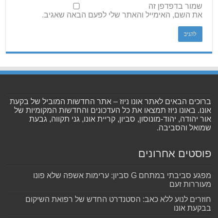
שמור בדפדפן זה
את השם, האימייל והאתר שלי לפעם הבאה שאגיב.
ברוכים הבאים לאתר אונו ניוז – אתר החדשות המוביל של בקעת
אונו. באונו ניוז תמצאו את כל העדכונים והחדשות המקומיות של
אור יהודה, יהוד-מונוסון, סביון, קריית אונו, גני תקווה, גבעת
שמואל והסביבה.
פוסטים אחרונים
מפגע סביבתי במתחם G סביון: ערימות אשפה שלא פונו
מעוררות זעם
חוזרים לנוע ללא כאב: הסטנדרט החדש של רפואת השיקום
בבקעת אונו