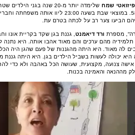
פיזואטי שמח
שלימדה יותר מ-20 שנה בגני הילדים שטרן ב', ירדן ושחף ב
הלכה לעולמה ביום שישי בגיל 58. במוצאי שבת בשעה 
יהם הביעו צער רב על לכתה בטרם עת.
רה", מספרת
ורד דיאמנט
, גננת בגן שקד בקריית אונו וח
תלמידיה מהם ערכים והם מאוד אהבו אותה. היא נתנה ל
ים לה מאוד. היא היתה מהגננות של פעם שהגן היה הכל 
היא יכולה לעשות בשביל הילדים בגן. היא היתה גננת מ
אישה צנועה, מקצועית, שעושה הכל באהבה ולא כדי להר
ק מההנאה והאמינה בכנות.