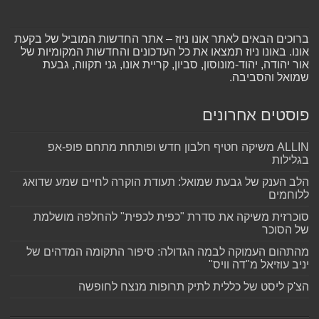
ברוכים הבאים לאתר אונו ניוז – אתר החדשות המוביל של בקעת
אונו. באונו ניוז תמצאו את כל העדכונים והחדשות המקומיות של
אור יהודה, יהוד-מונוסון, סביון, קריית אונו, גני תקווה, גבעת
שמואל והסביבה.
פוסטים אחרונים
ALLIN משיקה חטיף חלבון חדש ופותחת מתחם פופ-אפ
בגלילות
הלב הענק של גבעת שמואל: תעודת הוקרה לחיים שמע שדואג
ללוחמים
סוכרזית משיקה את סדרת "כפית לכפית" להחלפה מושלמת
של הסוכר
מהתהום העמוקה לבמה הגדולה: סיפור התקומה המדהים של
יניב עוזיאל מ"דה וויס"
הצ'ק ליסט של כללית לתיק תרופות מנצח לחופשה