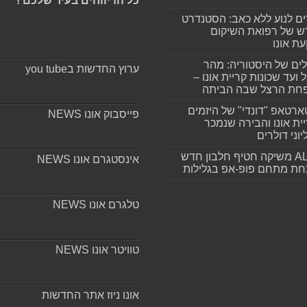
כל הדיווחים בעיר שלכם !
ים לנוע ללא כאב: הסטנדרט
 של רפואת השיקום
ת אונו
ים של היסטוריה: מהר
ערוץ החדשות בyou tube
 ועד שכונות קריית אונו –
חת הרצל שבה הביתה
רטאפ "דונדי" של היזמים
פייסבוק אונו NEWS
ית אונו והבירה שנמכר
וני דולרים
ALLIN משיקה חטיף חלבון חדש
אינסטגרם אונו NEWS
חת מתחם פופ-אפ בגלילות
טלגרם אונו NEWS
טוויטר אונו NEWS
אונו ניוז אתר החדשות