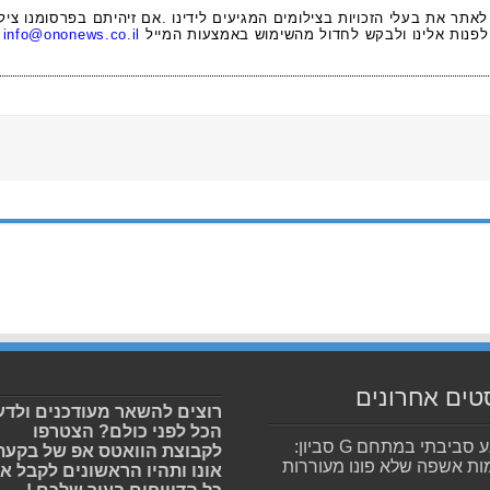
 לאתר את בעלי הזכויות בצילומים המגיעים לידינו .אם זיהיתם בפרסומנו ציל
לפנות אלינו ולבקש לחדול מהשימוש באמצעות המייל
info@ononews.co.il
טים אחרונים
רוצים להשאר מעודכנים ולדע
הכל לפני כולם? הצטרפו
מפגע סביבתי במתחם G סביון:
לקבוצת הוואטס אפ של בקעת
ות אשפה שלא פונו מעוררות
אונו ותהיו הראשונים לקבל א