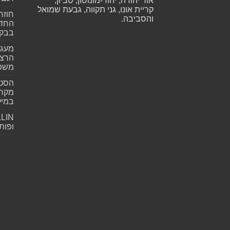
אור יהודה, יהוד-מונוסון, סביון,
קריית אונו, גני תקווה, גבעת שמואל
חוזר
והסביבה.
החדש
בבקע
מעגל
הרצל
משפ
הסטא
מקרי
במילי
ופות