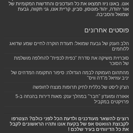
אונו. באונו ניוז תמצאו את כל העדכונים והחדשות המקומיות של
אור יהודה, יהוד-מונוסון, סביון, קריית אונו, גני תקווה, גבעת
שמואל והסביבה.
פוסטים אחרונים
הלב הענק של גבעת שמואל: תעודת הוקרה לחיים שמע שדואג
ללוחמים
סוכרזית משיקה את סדרת "כפית לכפית" להחלפה מושלמת
של הסוכר
מהתהום העמוקה לבמה הגדולה: סיפור התקומה המדהים של
יניב עוזיאל מ"דה וויס"
הצ'ק ליסט של כללית לתיק תרופות מנצח לחופשה
אאורה ומועדון "חבר" במהלך ענק: מאות דירות בהנחה ב-5
פרויקטים במקביל
רוצים להשאר מעודכנים ולדעת הכל לפני כולם? הצטרפו
לקבוצת הוואטס אפ של בקעת אונו ותהיו הראשונים לקבל
את כל הדיווחים בעיר שלכם !