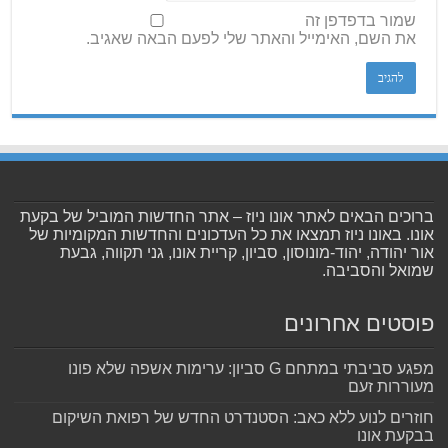
שמור בדפדפן זה
את השם, האימייל והאתר שלי לפעם הבאה שאגיב.
ברוכים הבאים לאתר אונו ניוז – אתר החדשות המוביל של בקעת
אונו. באונו ניוז תמצאו את כל העדכונים והחדשות המקומיות של
אור יהודה, יהוד-מונוסון, סביון, קריית אונו, גני תקווה, גבעת
שמואל והסביבה.
פוסטים אחרונים
מפגע סביבתי במתחם G סביון: ערימות אשפה שלא פונו
מעוררות זעם
חוזרים לנוע ללא כאב: הסטנדרט החדש של רפואת השיקום
בבקעת אונו