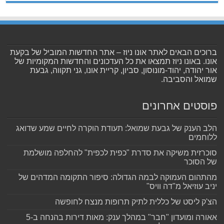
ברוכים הבאים לאתר אונו ניוז – אתר החדשות המוביל של בקעת
אונו. באונו ניוז תמצאו את כל העדכונים והחדשות המקומיות של
אור יהודה, יהוד-מונוסון, סביון, קריית אונו, גני תקווה, גבעת
שמואל והסביבה.
פוסטים אחרונים
הלב הענק של גבעת שמואל: תעודת הוקרה לחיים שמע שדואג
ללוחמים
סוכרזית משיקה את סדרת "כפית לכפית" להחלפה מושלמת
של הסוכר
מהתהום העמוקה לבמה הגדולה: סיפור התקומה המדהים של
יניב עוזיאל מ"דה וויס"
הצ'ק ליסט של כללית לתיק תרופות מנצח לחופשה
אאורה ומועדון "חבר" במהלך ענק: מאות דירות בהנחה ב-5