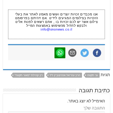
אנו מכבדים זכויות יוצרים ועושים מאמץ לאתר את בעלי
הזכויות בצילומים המגיעים לידינו .אם זיהיתם בפרסומנו
צילום אשר יש לכם זכויות בו , אתם רשאים לפנות אלינו
ולבקש לחדול מהשימוש באמצעות המייל
info@ononews.co.il
תגיות
גני תקווה
הרב עזריאל אהרונוביץ ז"ל
רב קהילת "מאור תקווה"
כתיבת תגובה
האימייל לא יוצג באתר.
התגובה שלך