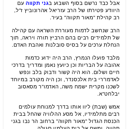
אבל כבד נרשם בסוף השבוע ב
גני תקווה
עם
היוודע פטירתו של הרב עזריאל אהרונוביץ ז"ל,
רב קהילת "מאור תקווה" בעיר.
הרב שנחשב לדמות מעוררת השראה עם קהילה
של תלמידים רבים בהם הרביץ תורה ויראה, תוך
הנחלת ערכים על בסיס סובלנות ואהבת האדם.
מלבד פועלו הנמרץ, הרב היה ידוע כדמות
אהובה על הבריות וכן כיועץ נאמן ומדריך בדרכי
חיים ושלום. הוא היה קשור ודבוק בלב ונפש
לאדמו"רי בית אלכסנדר, וכן היה מקורב במיוחד
לשכנו מקרית ישמח משה, האדמו"ר מסאסוב
יבלחט"א.
אמש (שבת) ליוו אותו בדרך למנוחת עולמים
רבים מתלמידיו, אל מסע ההלוויה שהחל בבית
הכנסת הגדול "מאור תקווה" ברחוב הר נבו בגני
תקווה, ומשם אל בית העלמין סגולה