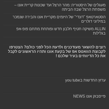
מעגלים של היסטוריה: מהר הרצל ועד שכונות קריית אונו –
משפחת הרצל שבה הביתה
הסטארטאפ "דונדי" של היזמים מקריית אונו והבירה שנמכר
במיליוני דולרים
ALLIN משיקה חטיף חלבון חדש ופותחת מתחם פופ-אפ
בגלילות
רוצים להשאר מעודכנים ולדעת הכל לפני כולם? הצטרפו
לקבוצת הוואטס אפ של בקעת אונו ותהיו הראשונים לקבל
את כל הדיווחים בעיר שלכם !
ערוץ החדשות בyou tube
פייסבוק אונו NEWS