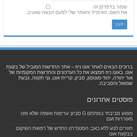
שמור בדפדפן זה
את השם, האימייל והאתר שלי לפעם הבאה שאגיב.
ברוכים הבאים לאתר אונו ניוז – אתר החדשות המוביל של בקעת
אונו. באונו ניוז תמצאו את כל העדכונים והחדשות המקומיות של
אור יהודה, יהוד-מונוסון, סביון, קריית אונו, גני תקווה, גבעת
שמואל והסביבה.
פוסטים אחרונים
מפגע סביבתי במתחם G סביון: ערימות אשפה שלא פונו
מעוררות זעם
חוזרים לנוע ללא כאב: הסטנדרט החדש של רפואת השיקום
בבקעת אונו