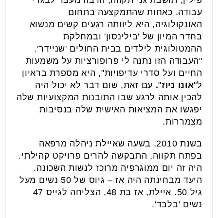
פילין, תושבת גני תקווה, הרבה מעבר לבגדי
עבודה. כאחות שהתמקצעה בתחום
האונקולוגיה, היא ליוותה רגעים קשים מנשוא
בחדר המיון של 'בילינסון' ובמחלקת
ההמטולוגית לילדים בבית החולים 'שניידר'.
"העבודה הזו נתנה לי פרופורציות על משמעות
החיים ועל סדרי עדיפויות", היא מספרת בראיון
ל"
אונו ניוז
"
.
עם זאת, שום דבר לא יכול היה
להכין אותה לרגע שבו התובנות המקצועיות שלה
יפגשו את המציאות האישית שלה בנסיבות
מצמררות.
בשנת 2010, בשעה שאיילת ניהלה מרפאה
בפתח תקווה, התבקשה להרים פרויקט קהילתי.
היה זה יום ממוגרפיה מרוכז לנשות השכונה.
היעד מבחינתה היה אז – גיוס של 50 נשים מעל
גיל 50. איילת, אז בת 48, הצליחה לגייס 47
נשים 'בלבד'.