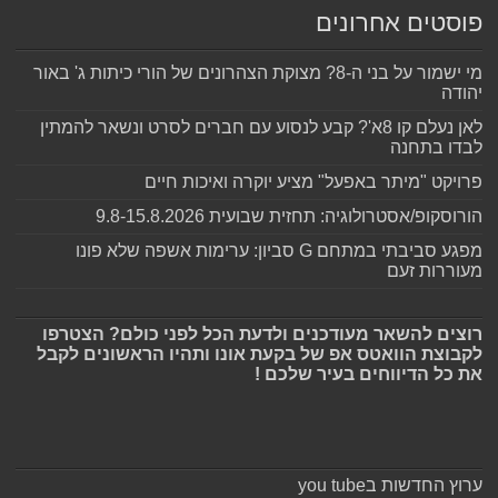
פוסטים אחרונים
מי ישמור על בני ה-8? מצוקת הצהרונים של הורי כיתות ג' באור
יהודה
לאן נעלם קו 8א'? קבע לנסוע עם חברים לסרט ונשאר להמתין
לבדו בתחנה
פרויקט "מיתר באפעל" מציע יוקרה ואיכות חיים
הורוסקופ/אסטרולוגיה: תחזית שבועית 9.8-15.8.2026
מפגע סביבתי במתחם G סביון: ערימות אשפה שלא פונו
מעוררות זעם
רוצים להשאר מעודכנים ולדעת הכל לפני כולם? הצטרפו
לקבוצת הוואטס אפ של בקעת אונו ותהיו הראשונים לקבל
את כל הדיווחים בעיר שלכם !
ערוץ החדשות בyou tube