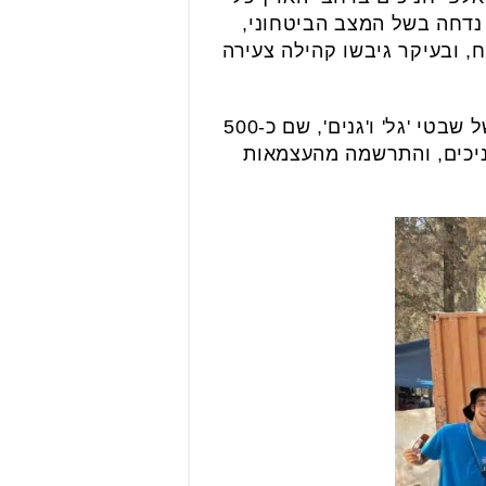
נדחה בשל המצב הביטחוני,
ח, ובעיקר גיבשו קהילה צעירה
הבוקר (ראשון) הגיעה ראש עיריית גני תקווה, ליזי דלריצ'ה, לביקור מרגש במחנה הקיץ של שבטי 'גל' ו'גנים', שם כ-500
ניכים, והתרשמה מהעצמאות