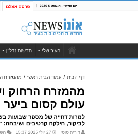
יום חמישי , אוגוסט 6 2026
פרסם אצלנו
העיר שלי
חדשות נדל"ן
דף הבית
/
עמוד הבית ראשי
/
מהמזרח הרח
מהמזרח הרחוק ועד
עולם קסום ביער
לביקור, חילקה קרטיבים ושיבחה: "ה
דורית סוסי
27 יולי 2025 15:37
השא