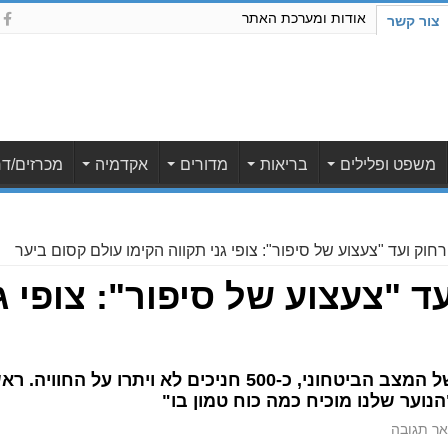
אודות ומערכת האתר
צור קשר
משפט ופלילים
בריאות
מדורים
אקדמיה
מכרזים/דר
וק ועד "צעצוע של סיפור": צופי גני תקווה הקימו עולם קסום ביער
 "צעצוע של סיפור": צופי גנ
למרות דחייה של מספר שבועות בשל המצב הביטחוני, כ-500 חניכים
נוער שלנו מוכיח כמה כוח טמון בו"
ר תגובה