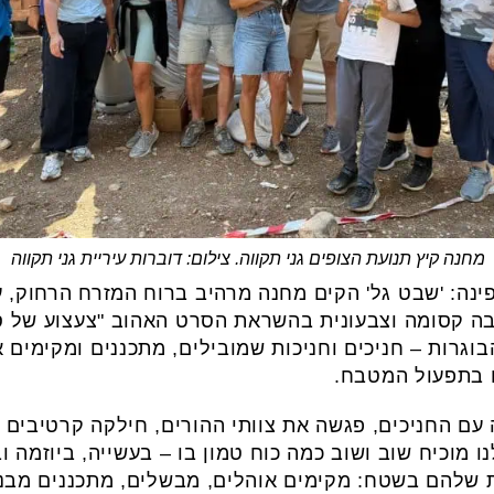
מחנה קיץ תנועת הצופים גני תקווה. צילום: דוברות עיריית גני תקווה
פינה: 'שבט גל' הקים מחנה מרהיב ברוח המזרח הרחוק,
יבה קסומה וצבעונית בהשראת הסרט האהוב "צעצוע של ס
וגרות – חניכים וחניכות שמובילים, מתכננים ומקימים
ם בתפעול המטבח.
 עם החניכים, פגשה את צוותי ההורים, חילקה קרטיבים 
ו מוכיח שוב ושוב כמה כוח טמון בו – בעשייה, ביוזמה ו
ת שלהם בשטח: מקימים אוהלים, מבשלים, מתכננים מבנ